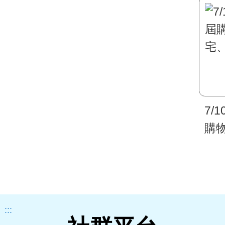
7/
購
宅
:::