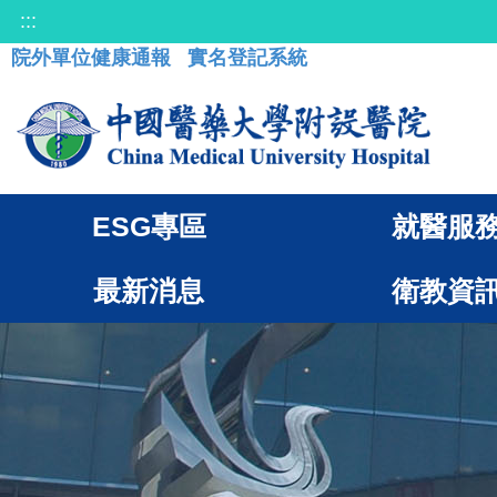
:::
院外單位健康通報
實名登記系統
ESG專區
就醫服
最新消息
衛教資