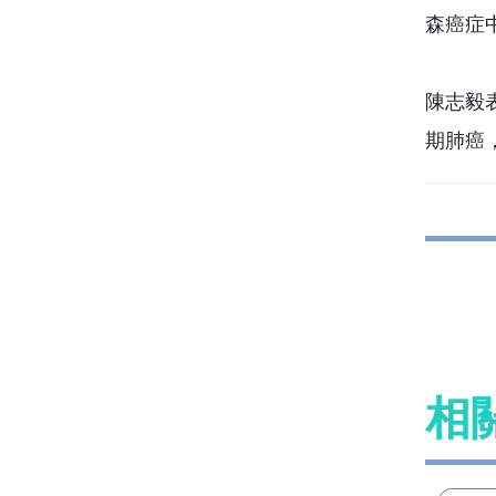
森癌症
陳志毅
期肺癌
相