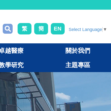
繁
簡
EN
Select Language
▼
卓越醫療
關於我們
教學研究
主題專區