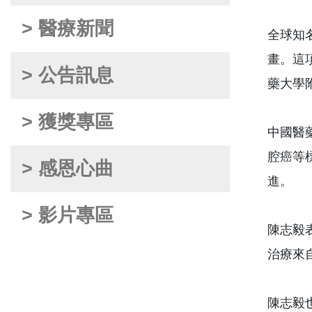
> 醫療新聞
全球知
畫。這項
> 公告訊息
藥大學
> 獲獎專區
中國醫
腔癌等
> 感恩心曲
進。
> 影片專區
陳志毅表
治療來自
陳志毅