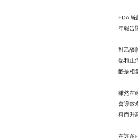
FDA 
年報告
對乙醯胺
熱和止
酚是相
雖然在建
會導致
料而升
在許多