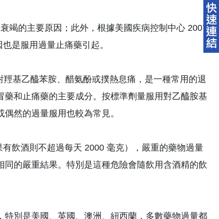
病人肝衰竭的主要原因；此外，根據美國疾病控制中心 2007
主因也是服用過量止痛藥引起。
en）也稱為對羥基乙醯苯胺、醋氨酚或撲熱息痛，是一種常用的退
冒藥和止痛藥的主要成分。按標準劑量服用對乙醯胺基
或偶然的過量服用也較為常見。
有飲酒則不超過每天 2000 毫克），嚴重的藥物過量
相同的嚴重結果。特別是這種危險會隨飲用含酒精的飲
，特別是美國、英國、澳洲、紐西蘭，多數藥物過量都