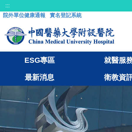
:::
院外單位健康通報
實名登記系統
ESG專區
就醫服
最新消息
衛教資