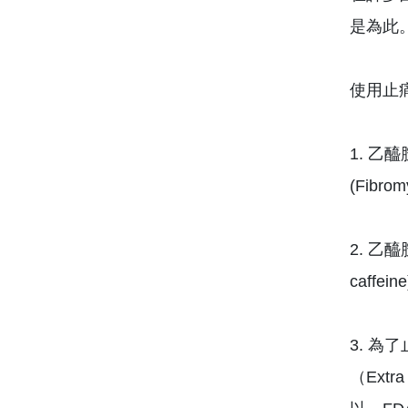
是為此
使用止
1. 
(Fibr
2. 乙醯
caff
3. 
（Extr