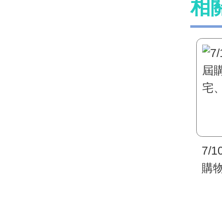
相
7/
購
宅