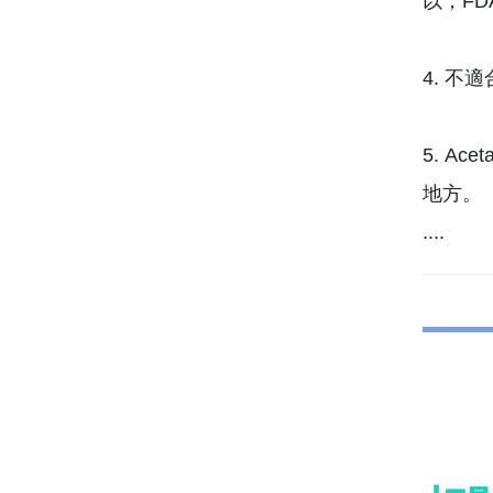
以，F
4. 
5. A
地方。
....