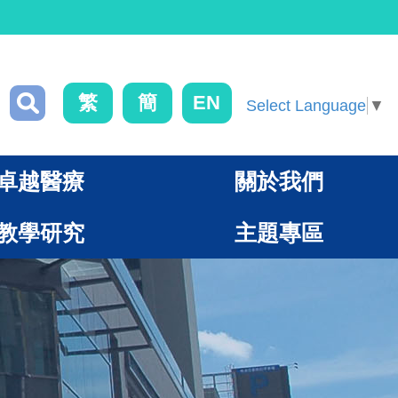
繁
簡
EN
Select Language
▼
卓越醫療
關於我們
教學研究
主題專區