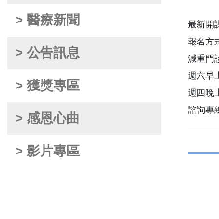
> 醫療新聞
最新開課時
報名方
> 公告訊息
減重門
週六早上
> 獲獎專區
週四晚上
諮詢專線：
> 感恩心曲
> 影片專區