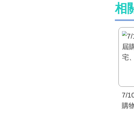
相
7/
購
宅