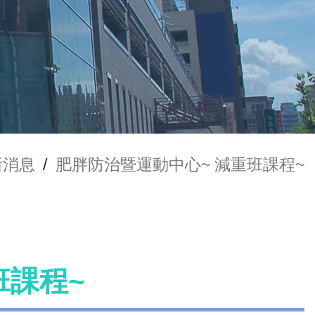
新消息
/
肥胖防治暨運動中心~ 減重班課程~
班課程~