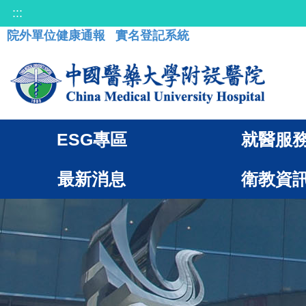
:::
院外單位健康通報
實名登記系統
ESG專區
就醫服
最新消息
衛教資