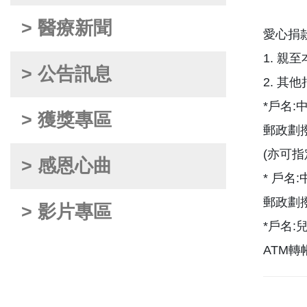
> 醫療新聞
愛心捐款
1. 親
> 公告訊息
2. 其
*戶名
> 獲獎專區
郵政劃撥
(亦可指
> 感恩心曲
* 戶名
郵政劃撥
> 影片專區
*戶名:
ATM轉帳