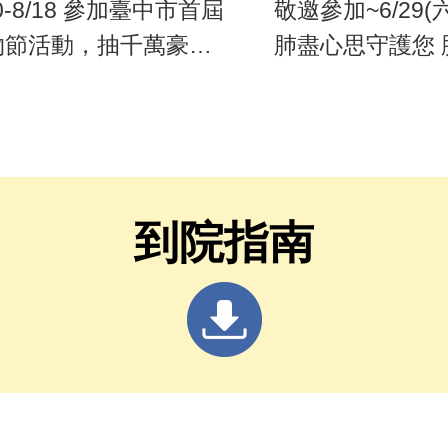
10-8/18 參加臺中市首屆
敬邀參加~6/29(六
物節活動，抽千萬豪
肺盡心思守護您 
、百萬名車等好禮
會
到院指南