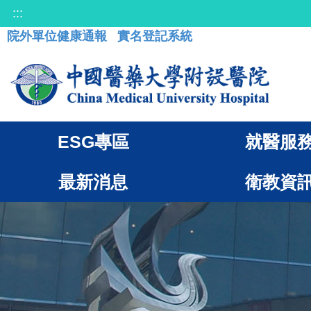
:::
院外單位健康通報
實名登記系統
ESG專區
就醫服
最新消息
衛教資