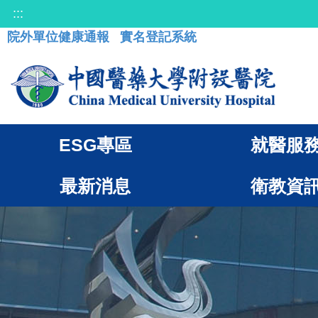
:::
院外單位健康通報
實名登記系統
ESG專區
就醫服
最新消息
衛教資