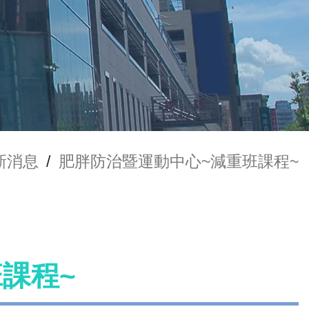
新消息
/
肥胖防治暨運動中心~減重班課程~
課程~