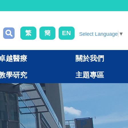
繁
簡
EN
Select Language
▼
卓越醫療
關於我們
教學研究
主題專區