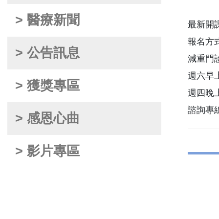
> 醫療新聞
最新開課時
報名方
> 公告訊息
減重門
週六早上
> 獲獎專區
週四晚上
諮詢專線：
> 感恩心曲
> 影片專區