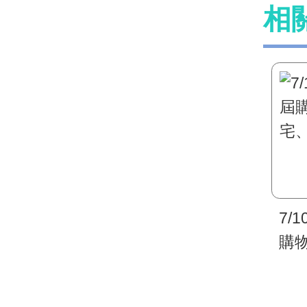
相
7/
購
宅