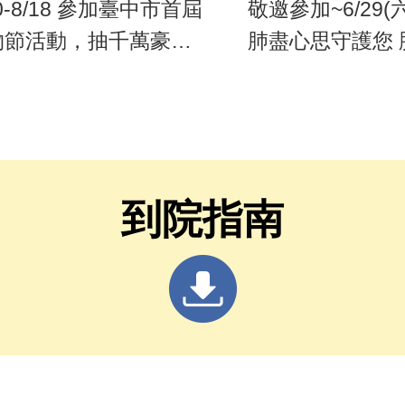
10-8/18 參加臺中市首屆
敬邀參加~6/29(六
物節活動，抽千萬豪
肺盡心思守護您 
、百萬名車等好禮
會
到院指南