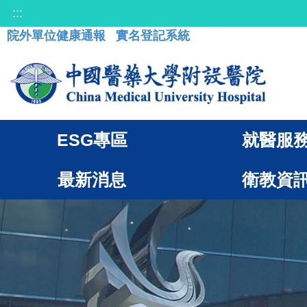
:::
院外單位健康通報
實名登記系統
ESG專區
就醫服
最新消息
衛教資