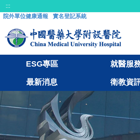
:::
院外單位健康通報
實名登記系統
ESG專區
就醫服
最新消息
衛教資