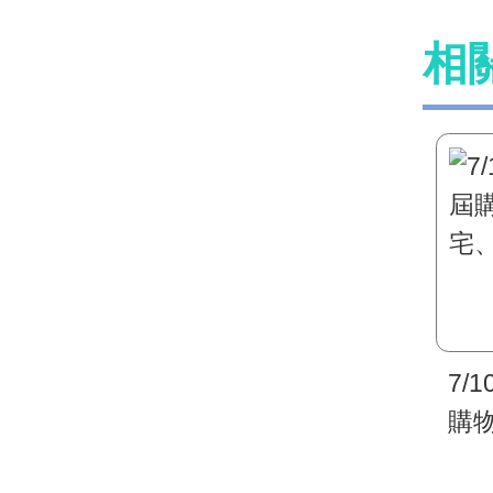
相
7/
購
宅