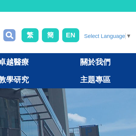
繁
簡
EN
Select Language
▼
卓越醫療
關於我們
教學研究
主題專區