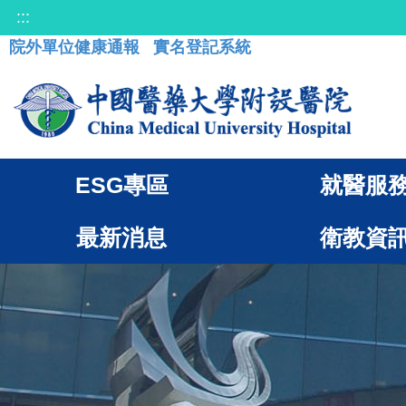
:::
院外單位健康通報
實名登記系統
ESG專區
就醫服
最新消息
衛教資