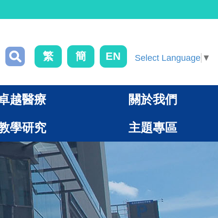
繁
簡
EN
Select Language
▼
卓越醫療
關於我們
教學研究
主題專區