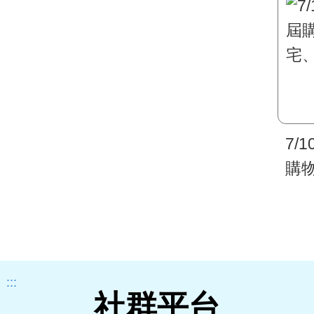
7/
購
宅
:::
社群平台