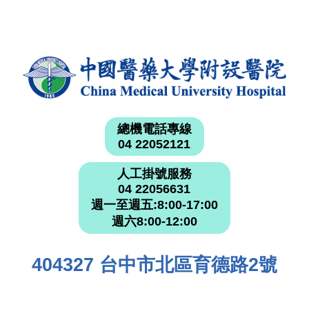
總機電話專線
04 22052121
人工掛號服務
04 22056631
週一至週五:8:00-17:00
週六8:00-12:00
404327 台中市北區育德路2號