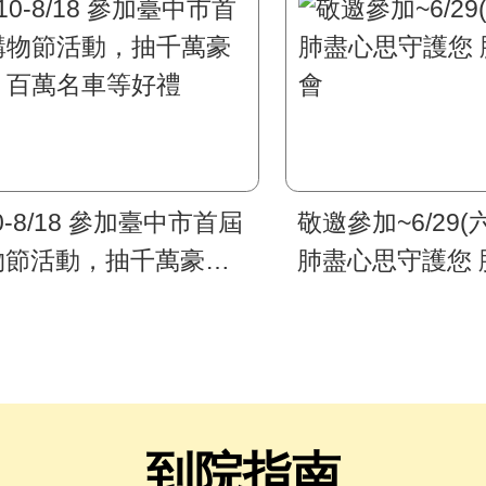
10-8/18 參加臺中市首屆
敬邀參加~6/29(六
物節活動，抽千萬豪
肺盡心思守護您 
、百萬名車等好禮
會
到院指南