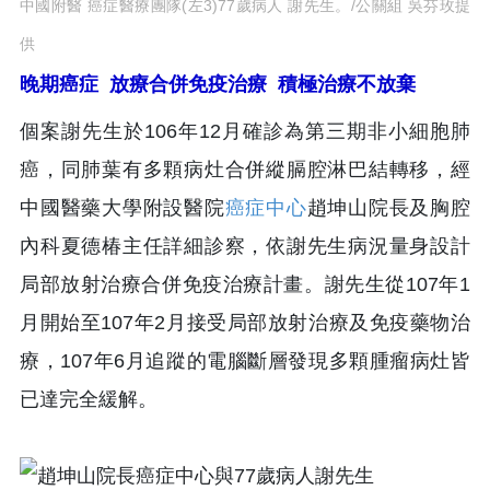
中國附醫 癌症醫療團隊(左3)77歲病人 謝先生。/公關組 吳芬玫提
供
晚期癌症 放療合併免疫治療 積極治療不放棄
個案謝先生於106年12月確診為第三期非小細胞肺
癌，同肺葉有多顆病灶合併縱膈腔淋巴結轉移，經
中國醫藥大學附設醫院
癌症中心
趙坤山院長及胸腔
內科夏德椿主任詳細診察，依謝先生病況量身設計
局部放射治療合併免疫治療計畫。謝先生從107年1
月開始至107年2月接受局部放射治療及免疫藥物治
療，107年6月追蹤的電腦斷層發現多顆腫瘤病灶皆
已達完全緩解。