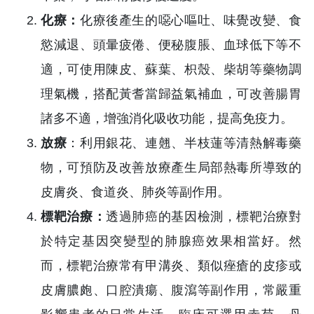
化療：
化療後產生的噁心嘔吐、味覺改變、食
慾減退、頭暈疲倦、便秘腹脹、血球低下等不
適，可使用陳皮、蘇葉、枳殼、柴胡等藥物調
理氣機，搭配黃耆當歸益氣補血，可改善腸胃
諸多不適，增強消化吸收功能，提高免疫力。
放療
：利用銀花、連翹、半枝蓮等清熱解毒藥
物，可預防及改善放療產生局部熱毒所導致的
皮膚炎、食道炎、肺炎等副作用。
標靶治療：
透過肺癌的基因檢測，標靶治療對
於特定基因突變型的肺腺癌效果相當好。然
而，標靶治療常有甲溝炎、類似痤瘡的皮疹或
皮膚膿皰、口腔潰瘍、腹瀉等副作用，常嚴重