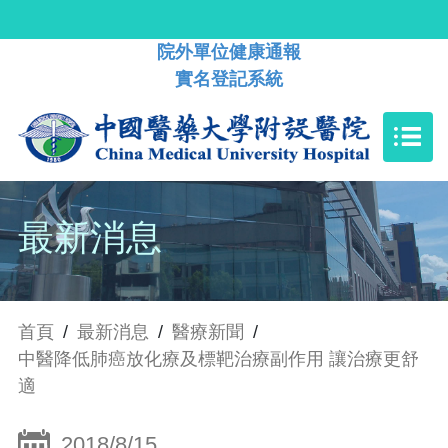
院外單位健康通報
實名登記系統
最新消息
首頁
/
最新消息
/
醫療新聞
/
中醫降低肺癌放化療及標靶治療副作用 讓治療更舒
適
2018/8/15