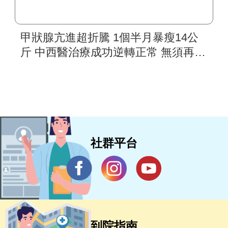
甲狀腺亢進超折騰 1個半月暴瘦14公
斤 中西醫治療成功逆轉正常 無須再用
藥
社群平台
到院指南