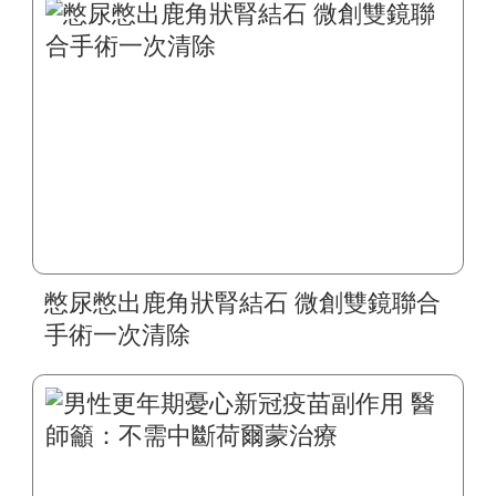
憋尿憋出鹿角狀腎結石 微創雙鏡聯合
手術一次清除