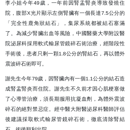
李小姐今年49歲，一年前因腎盂腎炎導致發燒住
院，腹部X光片顯示左側腎臟有一個長達7.5公分的
「完全性鹿角狀結石」，集尿系統都被結石塞滿
了。為減少腎臟出血等風險，中國醫藥大學附設醫
院泌尿科採用軟式輸尿管鏡碎石術治療，經階段性
手術後，患者只剩一顆1.8公分的腎結石，再以體外
震波碎石術即可。
謝先生今年79歲，因腎臟內有一個1.1公分的結石造
成腎盂腎炎而住院。謝先生不久前才因心肌梗塞做
了心導管治療，須長期服用抗凝血劑，為體外震波
碎石的絕對禁忌症。經中醫大附醫泌尿科醫師評估
後建議採取軟式輸尿管鏡碎石術，徹底清除腎結
石，術後順利出院。