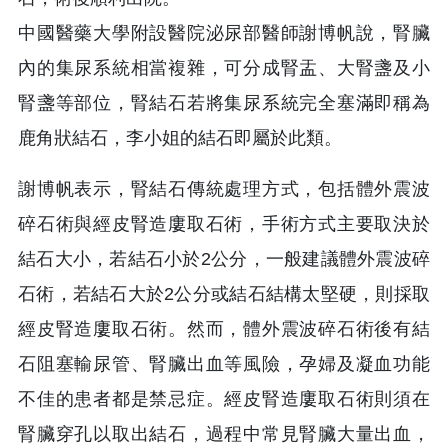
中國醫藥大學附設醫院泌尿部醫師謝博帆說，腎臟
內的集尿系統相當複雜，可分成腎盂、大腎盞及小
腎盞等部位，腎結石若將集尿系統完全塞滿即稱為
鹿角狀結石，李小姐的結石即屬於此類。
謝博帆表示，腎結石傳統處理方式，包括體外震波
碎石術與經皮腎造廔取石術，手術方式主要取決於
結石大小，若結石小於2公分，一般建議體外震波碎
石術，若結石大於2公分或結石結構太堅硬，則採取
經皮腎造廔取石術。然而，體外震波碎石術後有結
石阻塞輸尿管、腎臟出血等風險，孕婦及凝血功能
不佳的患者都是禁忌症。經皮腎造廔取石術則須在
腎臟穿孔以取出結石，過程中常見腎臟大量出血，