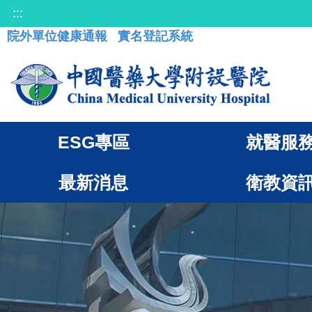
:::
院外單位健康通報
實名登記系統
ESG專區
就醫服
最新消息
衛教資