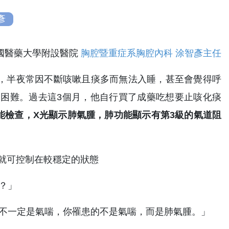
彥
中國醫藥大學附設醫院
胸腔暨重症系胸腔內科
涂智彥主任
來，半夜常因不斷咳嗽且痰多而無法入睡，甚至會覺得呼
困難。過去這3個月，他自行買了成藥吃想要止咳化痰
能檢查，X光顯示肺氣腫，肺功能顯示有第3級的氣道阻
？」
音不一定是氣喘，你罹患的不是氣喘，而是肺氣腫。」