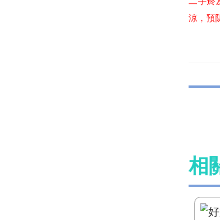
二手菸
涼，預
相