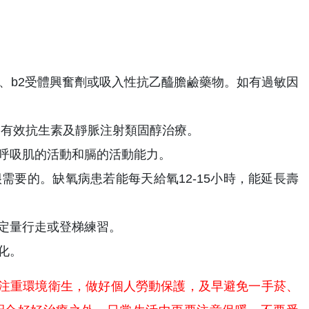
、b2受體興奮劑或吸入性抗乙醯膽鹼藥物。如有過敏因
用有效抗生素及靜脈注射類固醇治療。
呼吸肌的活動和膈的活動能力。
需要的。缺氧病患若能每天給氧12-15小時，能延長壽
定量行走或登梯練習。
化。
注重環境衛生，做好個人勞動保護，及早避免一手菸、