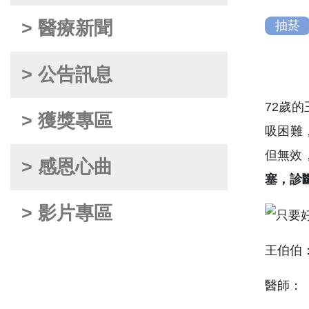
> 醫療新聞
抽菸
> 公告訊息
72歲
> 獲獎專區
吸困難
但無效
> 感恩心曲
塞，診
> 影片專區
王伯伯
醫師：