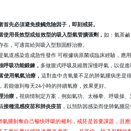
者首先必須避免接觸危險因子，即刻戒菸。
當使用長效型或短效型的吸入型氣管擴張劑，
如：氨茶鹼
存在，可適當給與吸入型類固醇治療。
是氣道感染造成急性發作 可根據病原菌或臨床經驗，應
強呼吸功能鍛鍊，
多做腹式呼吸及縮唇深慢呼氣，以促進
當使用氧氣治療，
這對血中含氧量不足的肺氣腫病患是很
，若能做到每天24小時的持續氧療，效果更好。
理治療，
視病情制定方案，例如氣功、太極拳、呼吸操、
議
接種流感疫苗和肺炎疫苗
，以預防因感染而使肺氣腫惡
肺氣腫剝奪自己暢快呼吸的權利，戒菸是首要課題，且應