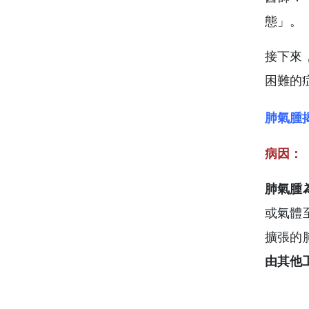
態」。
接下來
困難的
肺氣腫
病因：
肺氣腫
或氣體
擴張的
由其他