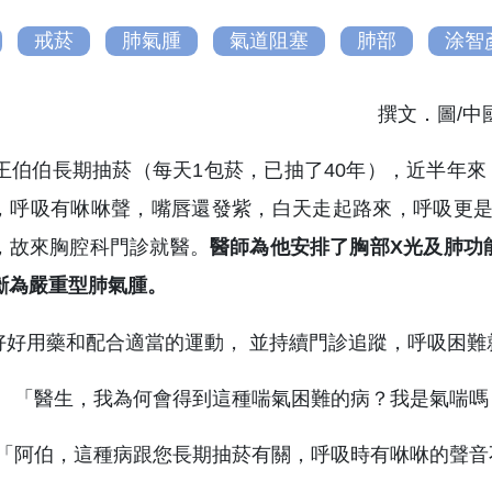
戒菸
肺氣腫
氣道阻塞
肺部
涂智
撰文．圖/
的王伯伯長期抽菸（每天1包菸，已抽了40年），近半年
，呼吸有咻咻聲，嘴唇還發紫，白天走起路來，呼吸更是
，故來胸腔科門診就醫。
醫師為他安排了胸部X光及肺功
斷為嚴重型肺氣腫。
： 「醫生，我為何會得到這種喘氣困難的病？我是氣喘嗎
 「阿伯，這種病跟您長期抽菸有關，呼吸時有咻咻的聲