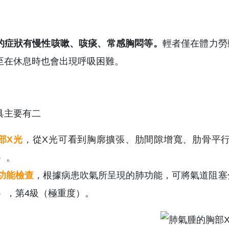
的症狀有慢性咳嗽、咳痰、常感胸悶等。
輕者僅在體力勞
至在休息時也會出現呼吸困難。
具主要有二
部X光
，從X光可看到胸廓擴張、肋間隙增寬、肋骨平
）。
功能檢查
，根據病患吹氣所呈現的肺功能，可將氣道阻塞分
），第4級（極重度）。