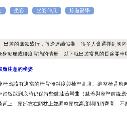
璇
坐姿
坐姿伸展
旅遊醫學
， 出遊的風氣盛行，每逢連續假期，很多人會選擇到國
全身痠痛或腰痠背痛的情形。以下就出遊常見的長途開車
車應注意的坐姿
座椅應該有適當的椅背傾斜度與椅墊高度。調整椅背應
車踏板踩到底時仍保持些微膝蓋彎曲（膝蓋與座墊前緣應
椅背上，頭部靠在頭枕上並調整頭枕高度與頭頂齊高。不