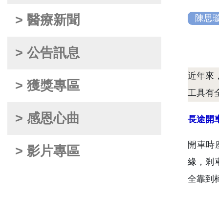
> 醫療新聞
陳思
> 公告訊息
近年來
> 獲獎專區
工具有
> 感恩心曲
長途開
開車時
> 影片專區
緣，剎
全靠到