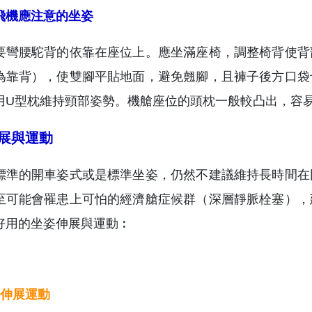
飛機應注意的坐姿
要彎腰駝背的依靠在座位上。應坐滿座椅，調整椅背使背
為靠背），使雙腳平貼地面，避免翹腳，且褲子後方口袋
用U型枕維持頸部姿勢。機艙座位的頭枕一般較凸出，容
展與運動
標準的開車姿式或是標準坐姿，仍然不建議維持長時間在
至可能會罹患上可怕的經濟艙症候群（深層靜脈栓塞），
好用的坐姿伸展與運動︰
伸展運動