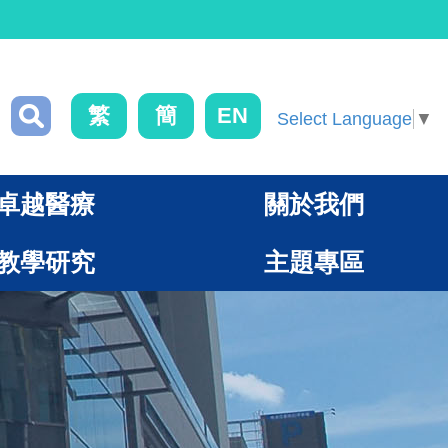
繁
簡
EN
Select Language
▼
卓越醫療
關於我們
教學研究
主題專區