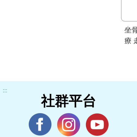
坐
療
:::
社群平台