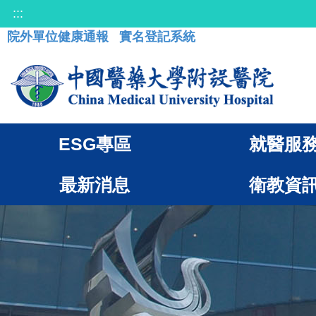
:::
院外單位健康通報
實名登記系統
ESG專區
就醫服
最新消息
衛教資