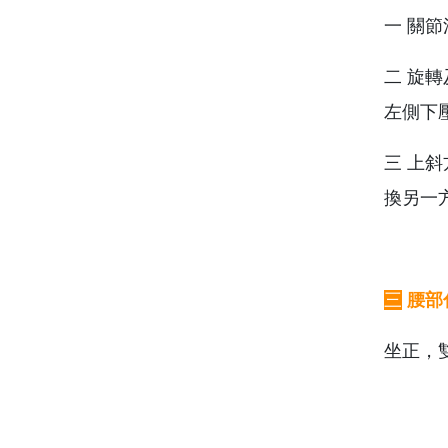
一 關
二 旋
左側下
三 上
換另一
三
腰部
坐正，