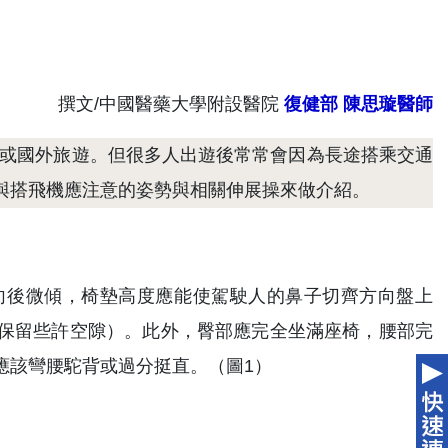
撰文/中國醫藥大學附設醫院
復健部 陳思璇醫師
內或國外旅遊。但很多人出遊後常常會因為長途搭乘交通
與搭飛機應注意的姿勢與相關伸展操來做介紹。
向後微傾，椅墊高度應能使駕駛人的鼻子切齊方向盤上
保留些許空隙）。此外，臀部應完全坐滿座椅，腰部完
應該彎腰駝背或過分挺直。（圖1）