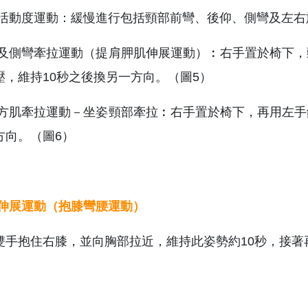
節活動度運動：緩慢進行包括頸部前彎、後仰、側彎及左
轉及側彎牽拉運動（提肩胛肌伸展運動）︰右手置於椅下，
壓，維持10秒之後換另一方向。（圖5）
斜方肌牽拉運動－坐姿頸部牽拉︰右手置於椅下，再用左手
方向。（圖6）
伸展運動（抱膝彎腰運動）
雙手抱住右膝，並向胸部拉近，維持此姿勢約10秒，接