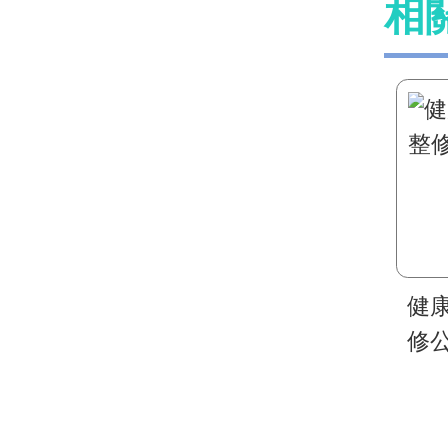
相
健
修