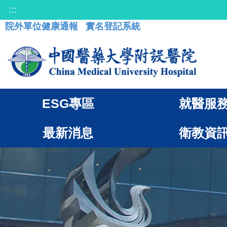
:::
院外單位健康通報
實名登記系統
ESG專區
就醫服
最新消息
衛教資