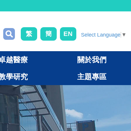
繁
簡
EN
Select Language
▼
卓越醫療
關於我們
教學研究
主題專區