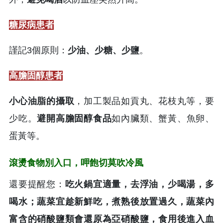
糖尿病患者
謹記3個原則：
少油、少糖、少鹽
。
高膽固醇患者
小心油脂的攝取
，加工製品如貢丸、花枝丸等，要
少吃。
避開高膽固醇食品
如內臟類、蟹黃、魚卵、
蛋黃等。
滾燙食物別入口，呷飽切莫吹冷風
還要提醒您：
吃火鍋宜適量，去浮油，少喝湯，多
喝水；蔬菜宜趁新鮮吃，煮熟後放置過久，蔬菜內
富含的硝酸鹽類會還原為亞硝酸鹽，食用後進入血