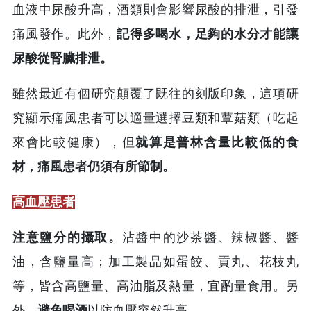
血液中尿酸升高，酒類則會影響尿酸的排泄，引發
痛風發作。此外，
記得多喝水，足夠的水分才能讓
尿酸從腎臟排泄。
雖然最近有個研究顛覆了既往的刻版印象，這項研
究顯示痛風患者可以適量選擇豆類和蕈菇類（吃起
來會比較健康），但
就算是普林含量比較低的食
材，痛風患者仍須有所節制。
高血壓患者
注意鹽分的攝取。
沾醬中的沙茶醬、辣椒醬、醬
油，含鹽量高；加工製品如蛋餃、貢丸、花枝丸
等，皆含高鹽量、高油脂及熱量，宜酌量食用。另
外，
避免喝酒
以防血壓突然升高。