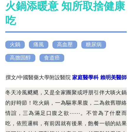
火鍋添暖意 知所取捨健康
吃
火鍋
痛風
高血壓
糖尿病
高膽固醇
食道癌
撰文/中國醫藥大學附設醫院
家庭醫學科 賴明美醫師
冬天冷風颼颼，又是全家團聚或呼朋引伴大啖火鍋
的好時節！吃火鍋，一為驅寒果腹，二為敘舊聯絡
情誼，三為滿足口腹之欲⋯⋯。不管為了什麼而
吃，依照邏輯，有前因就有後果，飽餐一頓的結果