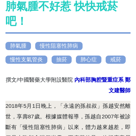
肺氣腫不好惹 快快戒菸
吧！
肺氣腫
慢性阻塞性肺病
慢性支氣管炎
抽菸
肺心症
戒菸
撰文/中國醫藥大學附設醫院
內科部胸腔暨重症系
鄭
文建醫師
2018年5月1日晚上，「永遠的孫叔叔」孫越安然離
世，享壽87歲。根據媒體報導，孫越自2007年被診
斷有「慢性阻塞性肺病」以來，體力越來越差，即