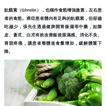
飢餓素（Ghrelin），也稱作食慾增強激素，左右患
者的食慾。癌症患者體內有足夠的飢餓素，但卻越
吃越少，張先生透過健脾開胃燥濕等中藥，如陳
皮、蒼朮、白朮有效改善飯後脹滿感、消化不良、
胃脘疼痛，讓患者整體進食量增加，緩解體重下
降。