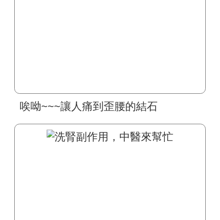
唉呦~~~讓人痛到歪腰的結石