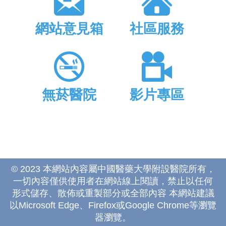
網站意見箱
社區服務
無菸醫院
影片專區
© 2023 本網站內容屬中國醫藥大學附設醫院所有，
一切內容僅供使用者在網站線上閱讀，禁止以任何
形式儲存、散佈或重製部分或全部內容 本網站建議
以Microsoft Edge、Firefox或Google Chrome等瀏覽
器瀏覽。