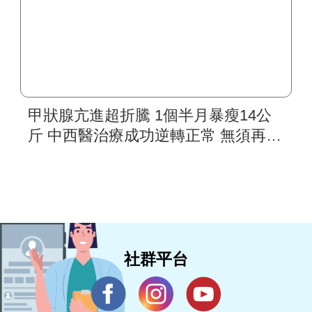
甲狀腺亢進超折騰 1個半月暴瘦14公
斤 中西醫治療成功逆轉正常 無須再用
藥
社群平台