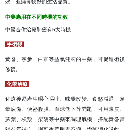
效，並擁有較好的生活品質。
中藥應用在不同時機的功效
中醫合併治療肺癌有5大時機：
手術後
黃耆、黨參、白朮等益氣健脾的中藥，可促進術後
修復。
化學治療
化療後易產生噁心嘔吐、味覺改變、食慾減退、頭
暈疲倦、便祕腹脹、血球低下等問題，可用陳皮、
蘇葉、枳殼、柴胡等中藥來調理氣機，搭配黃耆當
歸益氣補血，則可改善腸胃不適，增強消化吸收，