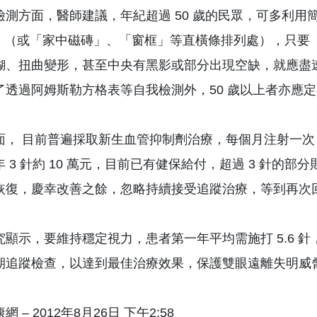
檢測方面，醫師建議，年紀超過 50 歲的民眾，可多利用簡
d）」（或「家中磁磚」、「窗框」等直橫條排列處），只
糊、扭曲變形，甚至中央有黑影或部分出現空缺，就應盡
了透過阿姆斯勒方格表等自我檢測外，50 歲以上者亦應
面， 目前普遍採取新生血管抑制劑治療，每個月注射一
年 3 針約 10 萬元，目前已有健保給付，超過 3 針
恢復，慶幸改善之餘，忽略持續接受追蹤治療，等到再次
究顯示，要維持穩定視力，患者第一年平均需施打 5.6 
期追蹤檢查，以達到最佳治療效果，保護雙眼遠離失明威
 – 2012年8月26日 下午2:58