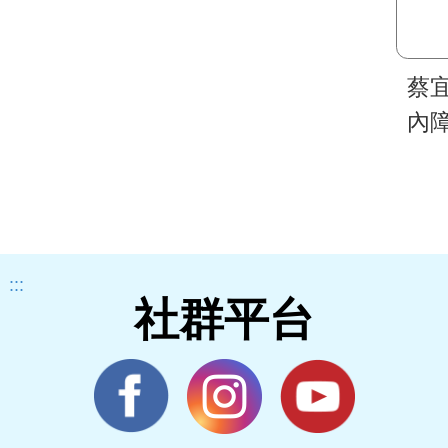
蔡
內
秒
:::
社群平台