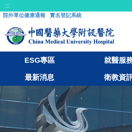
:::
院外單位健康通報
實名登記系統
ESG專區
就醫服
最新消息
衛教資