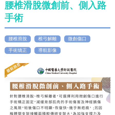
腰椎滑脫微創前、側入路
手術
腰椎滑脫
椎弓解離
微創傷口
手術矯正
導航影像