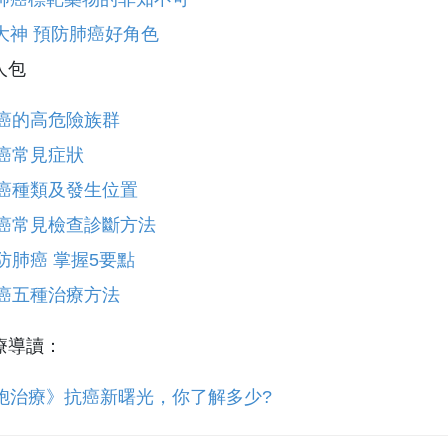
大神 預防肺癌好角色
人包
癌的高危險族群
癌常見症狀
癌種類及發生位置
癌常見檢查診斷方法
防肺癌 掌握5要點
癌五種治療方法
療導讀：
胞治療》抗癌新曙光，你了解多少?