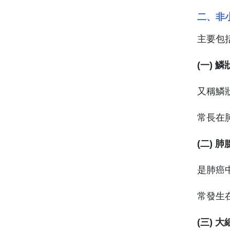
二、非小
主要包
(一) 
又稱鱗
常長在
(二) 
是肺癌
常發生
(三) 