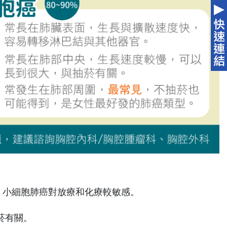
 %。小細胞肺癌對放療和化療較敏感。
菸有關。