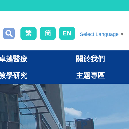
繁
簡
EN
Select Language
▼
卓越醫療
關於我們
教學研究
主題專區