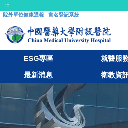
:::
院外單位健康通報
實名登記系統
ESG專區
就醫服
最新消息
衛教資