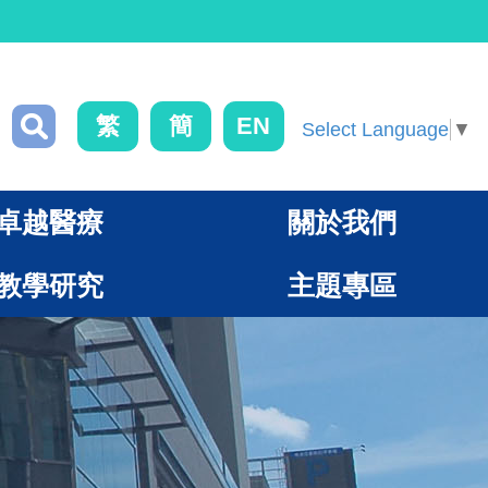
繁
簡
EN
Select Language
▼
卓越醫療
關於我們
教學研究
主題專區