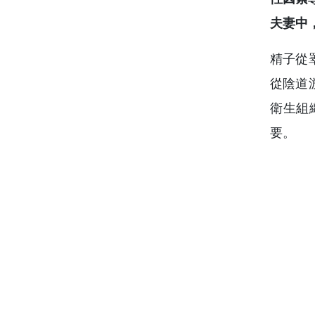
夫妻中
精子從
從陰道
衛生組
要。