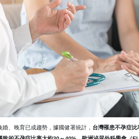
晚婚、晚育已成趨勢，據國健署統計，
台灣罹患不孕症比率
導致的不孕症比率大約30～40%。歐洲泌尿外科學會（