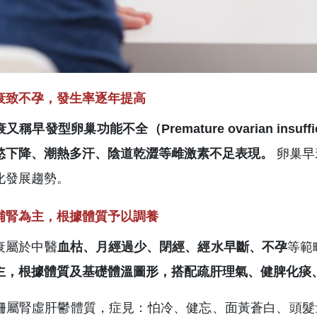
衰致不孕，發生率逐年提高
又稱早發型卵巢功能不全（Premature ovarian ins
慾下降、潮熱多汗、陰道乾澀等雌激素不足表現。
卵巢早
化發展趨勢。
補腎為主，根據體質予以調養
衰屬於中醫
血枯、月經過少、閉經、經水早斷、不孕
等範
主，根據體質及基礎體溫圖形，搭配疏肝理氣、健脾化痰
姍屬腎虛肝鬱體質，症見：怕冷、健忘、面黃蒼白、頭髮