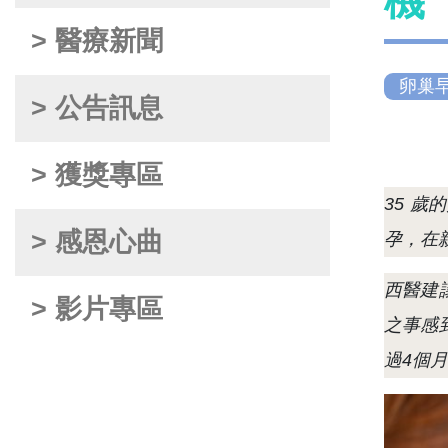
機
> 醫療新聞
卵巢
> 公告訊息
> 獲獎專區
35
歲的
> 感恩心曲
孕，在親
西醫建
> 影片專區
之事感
過4個