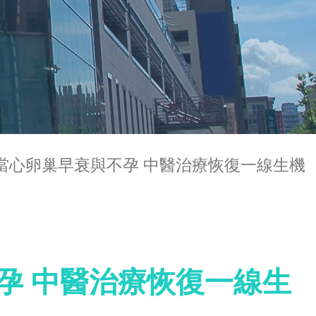
低當心卵巢早衰與不孕 中醫治療恢復一線生機
孕 中醫治療恢復一線生