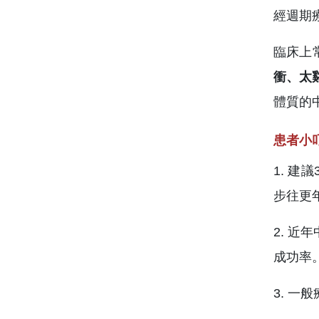
經週期
臨床上
衝、太
體質的
患者小
1. 
步往更
2. 
成功率
3. 一