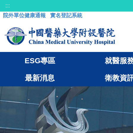
:::
院外單位健康通報
實名登記系統
ESG專區
就醫服
最新消息
衛教資