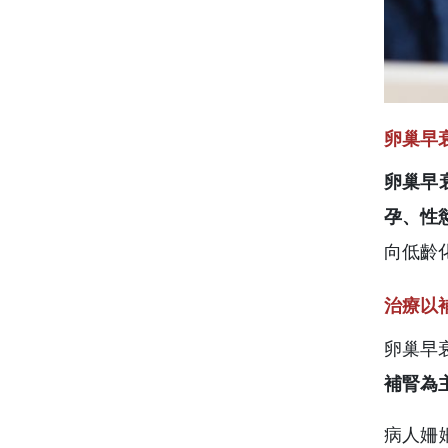
卵巢早
卵巢早衰
孕、性
向低齡
治療以
卵巢早
補腎為
病人姍