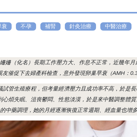
早衰
不孕
補腎
針灸治療
中醫治療
姍姍（化名）長期工作壓力大、作息不正常，近幾年月
友催促下去婦產科檢查，意外發現卵巢早衰（AMH：0.3 
議試管生殖療程，但考量經濟壓力且成功率不高，於是長
到心煩失眠、沮喪鬱悶、性慾淡漠，於是來中醫調整體質
月的中藥調理，她的月經逐漸恢復正常週期、經血量也增多