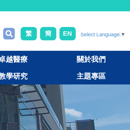
繁
簡
EN
Select Language
▼
卓越醫療
關於我們
教學研究
主題專區