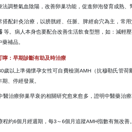
療法調整氣血陰陽，改善卵巢功能，促進卵泡發育成熟、
常搭配針灸治療，以膀胱經、任脈、脾經俞穴為主，常用
谿
等。病人本身也要配合改善生活飲食型態，如：減輕壓
中藥補品。
叮嚀：早期診斷有助及時治療
建議30歲以上準備懷孕女性可自費檢測AMH（抗穆勒氏管
年期、停經發展。
近年中醫治療卵巢早衰的相關研究愈來愈多，證明中醫藥治
。
般療程約6個月經週期，每3～6個月追蹤AMH指數有無改善