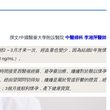
撰文/中國醫藥大學附設醫院
中醫婦科
李湘萍醫師
經2～3月才來一次、經血量也變少，因為結婚2年無懷
ng/mL）。
時間接受西醫催經藥、避孕藥治療。姍姍對於難以懷孕
。經由望聞問切得知，姍姍是屬於腎虛肝鬱的體質，經
；3個月後順利懷孕，產下健康寶寶。