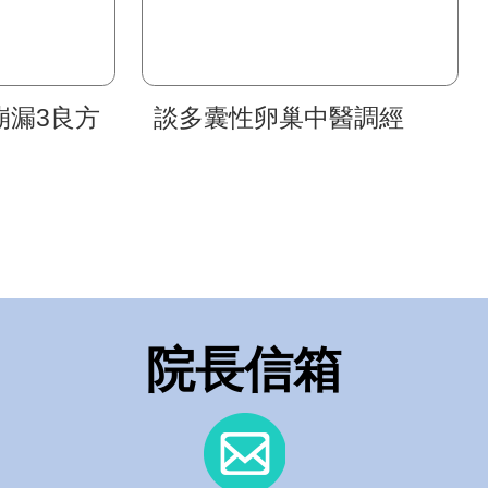
崩漏3良方
談多囊性卵巢中醫調經
院長信箱