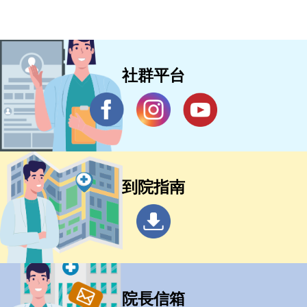
社群平台
到院指南
院長信箱