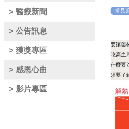
> 醫療新聞
常見
> 公告訊息
要讓藥
> 獲獎專區
吃高血
什麼要
> 感恩心曲
須要了
> 影片專區