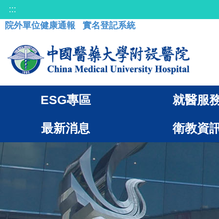
:::
院外單位健康通報
實名登記系統
ESG專區
就醫服
最新消息
衛教資