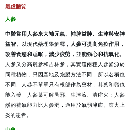
氣虛體質
人參
中醫常用人參來大補元氣、補脾益肺、生津與安神
益智
。以現代藥理學解釋，
人參可提高免疫作用，
改善食慾和睡眠，減少疲勞，並能強心和抗氧化
。
人參又分高麗參和吉林參，其實這兩種人參皆源於
同種植物，只因產地及炮製方法不同，所以名稱也
不同。人參不單單只有根部作為藥材，其葉和鬚也
能入藥。人參葉可解暑邪、生津液、清虛火；人參
鬚的補氣能力比人參弱，適用於氣弱津虛、虛火上
炎的患者。
山藥