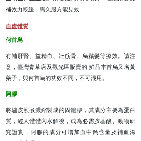
補效力較緩，需久服方能見效。
血虛體質
何首烏
有補肝腎、益精血、壯筋骨、烏鬚髮等療效。請注
意，臺灣青草店及觀光區販賣的 鮮品本首烏又名黃
藥子，與何首烏的功效不同，不可混用。
阿膠
將驢皮煎煮濃縮製成的固體膠，其成分主要為蛋白
質，經人體體內水解後，成為必需胺基酸。動物研
究證實，阿膠的成分可增加血中鈣含量及補血滋