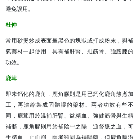
避免誤用。
杜仲
常用砂燙炒成表面呈黑色的塊狀或打成粉末，與補
氣藥材一起使用，具有補肝腎、壯筋骨、強腰膝的
功效。
鹿茸
即未鈣化的鹿角，鹿角膠則是用已鈣化鹿角熬煮加
工，再濃縮製成固體膠的藥材。兩者功效有些不
同，鹿茸用於溫補肝腎、益精血、強健筋骨與生精
補髓，鹿角膠則用於補陰中之陽，通督脈之血，可
生精血、止血崩。兩者雖同為補陽藥，但鹿角膠滋