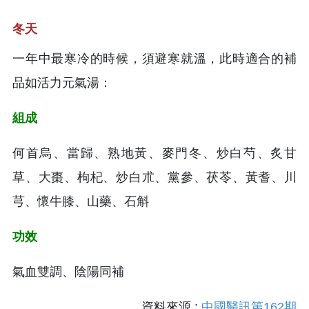
冬天
一年中最寒冷的時候，須避寒就溫，此時適合的補
品如活力元氣湯：
組成
何首烏、當歸、熟地黃、麥門冬、炒白芍、炙甘
草、大棗、枸杞、炒白朮、黨參、茯苓、黃耆、川
芎、懷牛膝、山藥、石斛
功效
氣血雙調、陰陽同補
資料來源 :
中國醫訊第162期