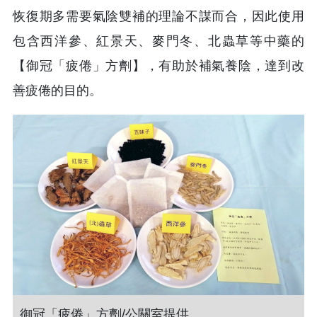
恢復期多需要氣陰雙補的理論不謀而合，因此使用
包含西洋參、紅景天、麥門冬、北蟲草等中藥的
【御冠「疲倦」方劑】，有助於補氣養陰，達到改
善疲倦的目的。
御冠「疲倦」方劑/公關室提供