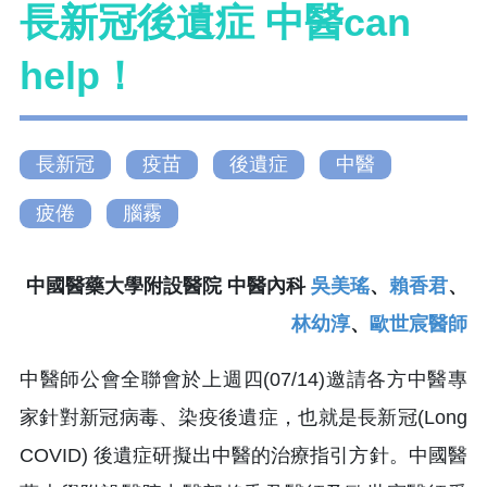
長新冠後遺症 中醫can
help！
長新冠
疫苗
後遺症
中醫
疲倦
腦霧
中國醫藥大學附設醫院 中醫內科
吳美瑤
、
賴香君
、
林幼淳
、
歐世宸醫師
中醫師公會全聯會於上週四(07/14)邀請各方中醫專
家針對新冠病毒、染疫後遺症，也就是長新冠(Long
COVID) 後遺症研擬出中醫的治療指引方針。中國醫