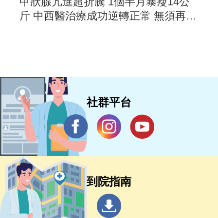
甲狀腺亢進超折騰 1個半月暴瘦14公
斤 中西醫治療成功逆轉正常 無須再用
藥
社群平台
到院指南