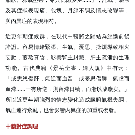
及其症狀表現痛、包塊、月經不調及情志改變等，
與內異症的表現相符。
近更年期症候群，在現代中醫將之歸結為經斷前後
諸證。容易情緒緊張、生氣、憂思、操煩導致相火
妄動，煎熬真陰，影響腎主封藏、肝主疏泄的生理
功能。古代典籍《景岳全書．婦人規》中有云：
「或恚怒傷肝，氣逆而血留，或憂思傷脾，氣虛而
血滯......一有所逆，則留滯日積，而漸以成癥矣。」
所以近更年期強烈的情志變化造成臟腑氣機失調，
氣血運行紊亂，也會影響內異症的加重或復發。
中藥對症調理