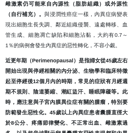
雌激素仍可能來自內源性（脂肪組織）或外源性
（自行補充）。
與浸潤性癌症一樣，內異症病變表
現出細胞生長失調、鄰近組織侵襲、遠處轉移、血
管生成、細胞凋亡缺陷和細胞沾黏，大約有0.7～
1％的病例會發生內異症的惡性轉化，不容小覷。
近更年期（Perimenopausal）是指婦女從45歲左右
開始出現與停經相關的內分泌、生物學和臨床特徵
起至停經後12個月內的時期，常見的症狀有月經週
期不規則、陰道萎縮、潮紅盜汗、睡眠障礙等。此
時，應注意與子宮內膜異位症有關的腫瘤，特別要
防範發生惡性化。45歲以上內異症患者囊腫直徑大
於8公分、疼痛節律變化、不正常出血、雌激素過