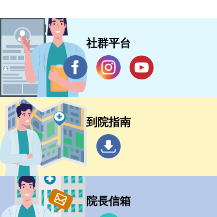
社群平台
到院指南
院長信箱