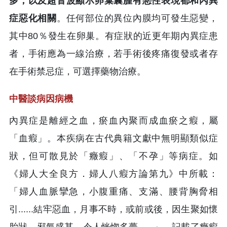
多，以及超音波顯示卵巢囊腫有惡性表現都和內異
症惡化相關
。任何部位的異位內膜均可發生惡變，
其中80％發生在卵巢。有症狀的近更年期內異症患
者，手術應為一線治療，若手術後疼痛復發或者存
在手術禁忌症，可選擇藥物治療。
中醫談病因病機
內異症是離經之血，瘀血內聚而成血瘀之瘕，屬
「血瘕」。本疾病在古代典籍文獻中無明顯類似症
狀，但可散見於「癥瘕」、「不孕」等病症。如
《婦人大全良方．婦人八瘕方論第九》中所載：
「婦人血脈攣急，小腹重痛、支滿、腰背胸脅相
引......結牢惡血，月事不時，或前或後，因生聚如懷
胎狀。邪氣盛甚，令人恍惚多夢......」，記載了癥瘕