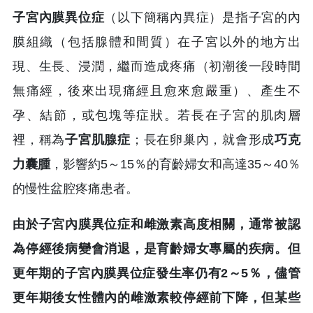
子宮內膜異位症
（以下簡稱內異症）是指子宮的內
膜組織（包括腺體和間質）在子宮以外的地方出
現、生長、浸潤，繼而造成疼痛（初潮後一段時間
無痛經，後來出現痛經且愈來愈嚴重）、產生不
孕、結節，或包塊等症狀。若長在子宮的肌肉層
裡，稱為
子宮肌腺症
；長在卵巢內，就會形成
巧克
力囊腫
，影響約5～15％的育齡婦女和高達35～40％
的慢性盆腔疼痛患者。
由於子宮內膜異位症和雌激素高度相關，通常被認
為停經後病變會消退，是育齡婦女專屬的疾病。但
更年期的子宮內膜異位症發生率仍有2～5％，儘管
更年期後女性體內的雌激素較停經前下降，但某些