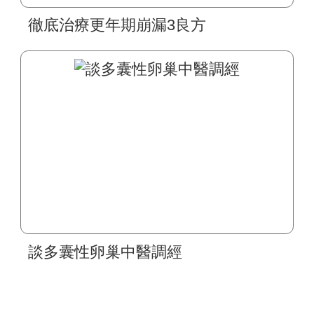
徹底治療更年期崩漏3良方
談多囊性卵巢中醫調經