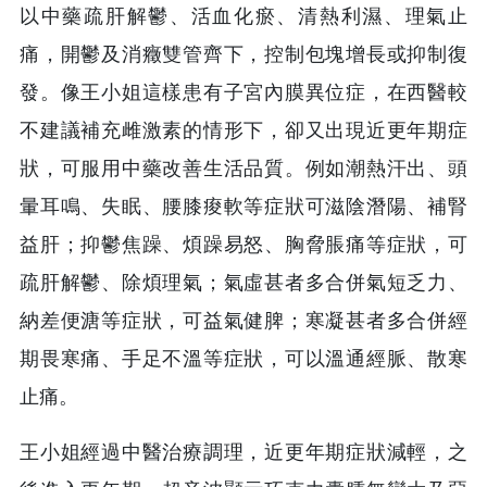
以中藥疏肝解鬱、活血化瘀、清熱利濕、理氣止
痛，開鬱及消癥雙管齊下，控制包塊增長或抑制復
發。像王小姐這樣患有子宮內膜異位症，在西醫較
不建議補充雌激素的情形下，卻又出現近更年期症
狀，可服用中藥改善生活品質。例如潮熱汗出、頭
暈耳鳴、失眠、腰膝痠軟等症狀可滋陰潛陽、補腎
益肝；抑鬱焦躁、煩躁易怒、胸脅脹痛等症狀，可
疏肝解鬱、除煩理氣；氣虛甚者多合併氣短乏力、
納差便溏等症狀，可益氣健脾；寒凝甚者多合併經
期畏寒痛、手足不溫等症狀，可以溫通經脈、散寒
止痛。
王小姐經過中醫治療調理，近更年期症狀減輕，之