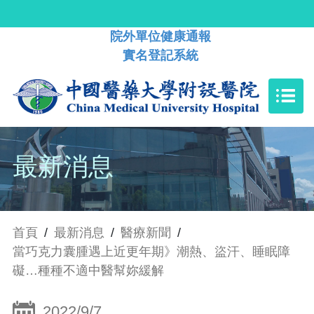
院外單位健康通報
實名登記系統
最新消息
首頁
/
最新消息
/
醫療新聞
/
當巧克力囊腫遇上近更年期》潮熱、盜汗、睡眠障
礙…種種不適中醫幫妳緩解
2022/9/7