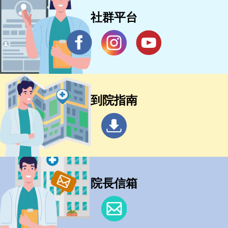
社群平台
到院指南
院長信箱