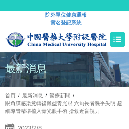
院外單位健康通報
實名登記系統
最新消息
首頁
/
最新消息
/
醫療新聞
/
眼角膜感染竟轉複雜型青光眼 六旬長者幾乎失明 超
細導管精準植入青光眼手術 搶救近盲視力
2023/2/8