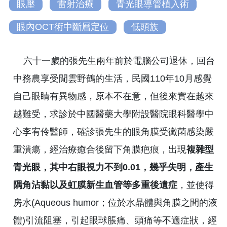
眼壓
雷射治療
青光眼導管植入術
眼內OCT術中斷層定位
低頭族
六十一歲的張先生兩年前於電腦公司退休，回台
中務農享受閒雲野鶴的生活，民國110年10月感覺
自己眼睛有異物感，原本不在意，但後來實在越來
越難受，求診於中國醫藥大學附設醫院眼科醫學中
心李宥伶醫師，確診張先生的眼角膜受黴菌感染嚴
重潰瘍，經治療癒合後留下角膜疤痕，出現
複雜型
青光眼，其中右眼視力不到0.01，幾乎失明，產生
隅角沾黏以及虹膜新生血管等多重後遺症
，並使得
房水(Aqueous humor；位於水晶體與角膜之間的液
體)引流阻塞，引起眼球脹痛、頭痛等不適症狀，經