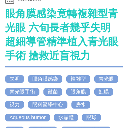
眼角膜感染竟轉複雜型青
光眼 六旬長者幾乎失明
超細導管精準植入青光眼
手術 搶救近盲視力
失明
眼角膜感染
複雜型
青光眼
青光眼手術
黴菌
眼角膜
虹膜
視力
眼科醫學中心
房水
Aqueous humor
水晶體
眼球