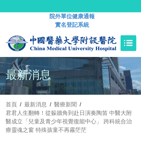
院外單位健康通報
實名登記系統
最新消息
首頁
/
最新消息
/
醫療新聞
/
君君人生翻轉！從躲牆角到赴日演奏陶笛 中醫大附
醫成立「兒童及青少年視覺復能中心」 跨科統合治
療靈魂之窗 特殊孩童不再霧茫茫