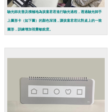
驗光師友善及積極地為孩童君君進行驗光過程，透過驗光師手
上圖形卡（如下圖）的顏色深淺，讓孩童君君比對桌上的一致
圖形，訓練增加視覺敏銳度。