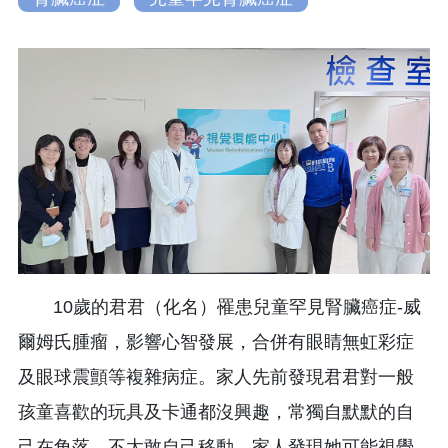
10歲的君君（化名）罹患兒童罕見腎臟癌症-威
爾姆氏腫瘤，影響心智發展，合併有眼睛無虹彩症
及眼球震顫等複雜病症。家人先前發現君君對一般
孩童喜歡的玩具及卡通都沒興趣，常獨自默默的自
己在角落，不太敢自己移動，家人發現她可能視覺