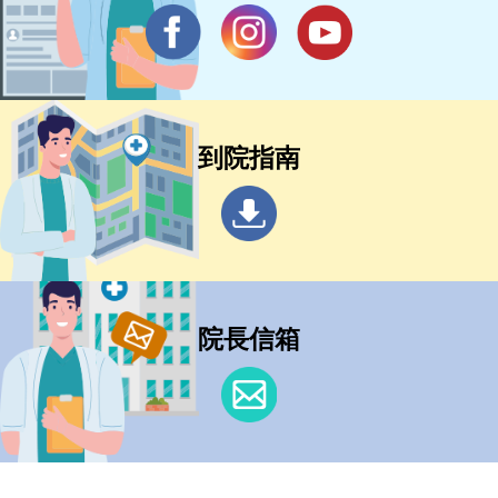
到院指南
院長信箱