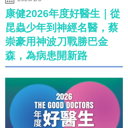
康健2026年度好醫生｜從
昆蟲少年到神經名醫，蔡
崇豪用神波刀戰勝巴金
森，為病患開新路