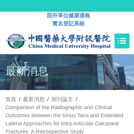
院外單位健康通報
實名登記系統
最新消息
首頁
/
最新消息
/
期刊論文
/
Comparison of the Radiographic and Clinical
Outcomes between the Sinus Tarsi and Extended
Lateral Approaches for Intra-Articular Calcaneal
Fractures: A Retrospective Study