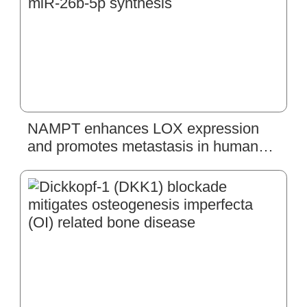
NAMPT enhances LOX expression
and promotes metastasis in human
chondrosarcoma cells by inhibiting
miR-26b-5p synthesis