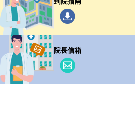
到院指南
院長信箱