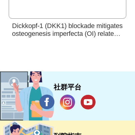
Dickkopf-1 (DKK1) blockade mitigates
osteogenesis imperfecta (OI) related
bone disease
社群平台