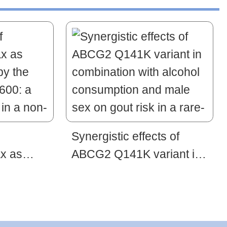
Synergistic effects of
x as
ABCG2 Q141K variant in
by the
combination with alcohol
600: a
consumption and male
 in a non-
sex on gout risk in a rare-
event Taiwanese cohort