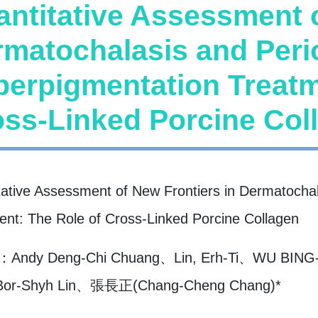
ntitative Assessment o
matochalasis and Perio
erpigmentation Treatm
ss-Linked Porcine Col
tative Assessment of New Frontiers in Dermatochal
ent: The Role of Cross-Linked Porcine Collagen
ndy Deng-Chi Chuang、Lin, Erh-Ti、WU BING-Q
or-Shyh Lin、張長正(Chang-Cheng Chang)*