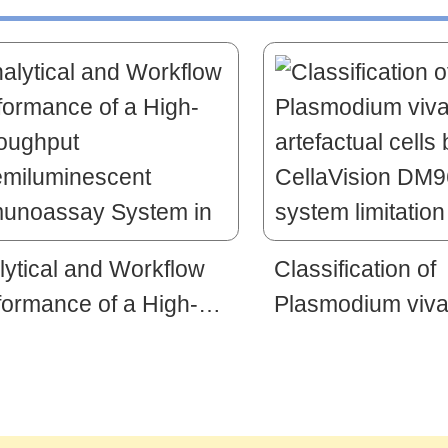
lytical and Workflow
Classification of
formance of a High-
Plasmodium viva
oughput
artefactual cells 
miluminescent
CellaVision DM9
unoassay System in
system limitation
inical Laboratory
endemic area