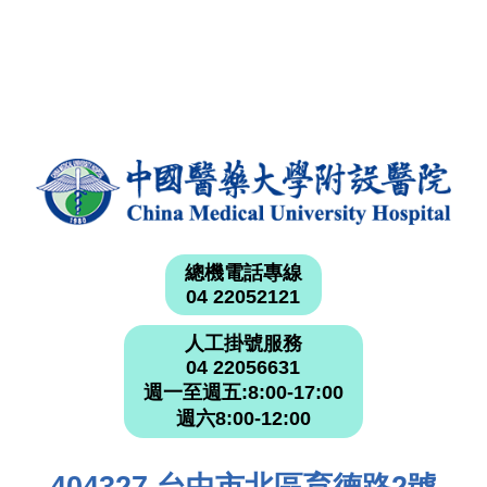
總機電話專線
04 22052121
人工掛號服務
04 22056631
週一至週五:8:00-17:00
週六8:00-12:00
404327 台中市北區育德路2號