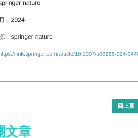
ringer nature
：2024
springer nature
https://link.springer.com/article/10.1007/s00266-024-044
回上頁
關文章