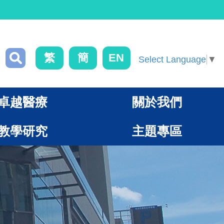
繁
簡
EN
Select Language
▼
卓越醫療
關於我們
教學研究
主題專區