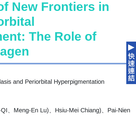
f New Frontiers in
rbital
ent: The Role of
lagen
asis and Periorbital Hyperpigmentation
I、Meng-En Lu)、Hsiu-Mei Chiang)、Pai-Nien