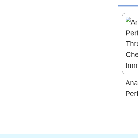
Ana
Per
Thr
Che
Imm
a Cl