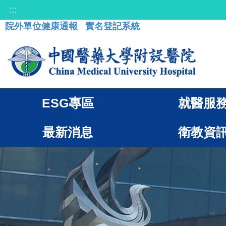
:::
院外單位健康通報
實名登記系統
ESG專區
就醫服
最新消息
衛教資