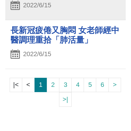
2022/6/15
長新冠疲倦又胸悶 女老師經中
醫調理重拾「肺活量」
2022/6/15
|<
<
1
2
3
4
5
6
>
>|