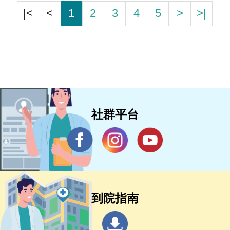
|<
<
1
2
3
4
5
>
>|
社群平台
到院指南