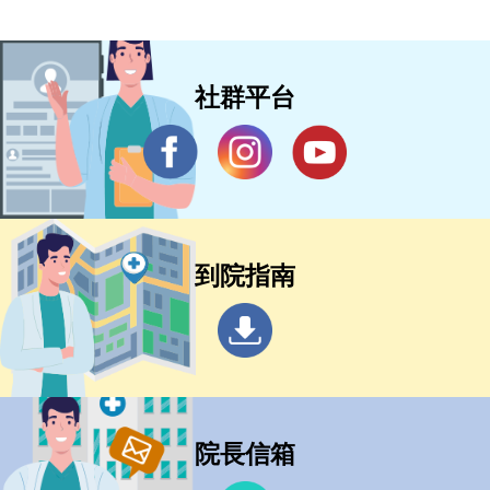
社群平台
到院指南
院長信箱