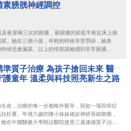
。隨著疔瘡治療完成、全身發炎獲得控制，腸道症狀
菌素膀胱神經調控
未進一步檢查或追蹤。
以及夜尿兩三次的困擾，最困擾的卻是半夜起床上廁
漏尿。她生三個小孩，年輕的時候辛苦勞碌，她表
的時候也會漏尿。以上的情形讓她感到非常困擾。
準質子治療 為孩子搶回未來 醫
守護童年 溫柔與科技照亮新生之路
幼生命，治療的每一步都格外艱辛，宛如一場與癌症
馬拉松賽。年僅六歲的陳小妹妹確診神經母細胞瘤，
。她在中國醫藥大學附設醫院接受三週連續質子治
到控制，病況穩定，正持續接受後續免疫治療。相較