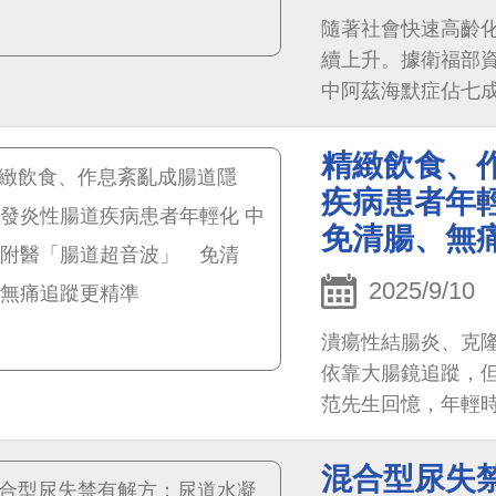
隨著社會快速高齡化
續上升。據衛福部資
中阿茲海默症佔七成
例「欣智樂」（Do
療」新時代，為病
精緻飲食、
疾病患者年
免清腸、無
2025/9/10
潰瘍性結腸炎、克隆
依靠大腸鏡追蹤，但
范先生回憶，年輕
壓，結果某次腳部
伴隨腹脹、黏液便
混合型尿失