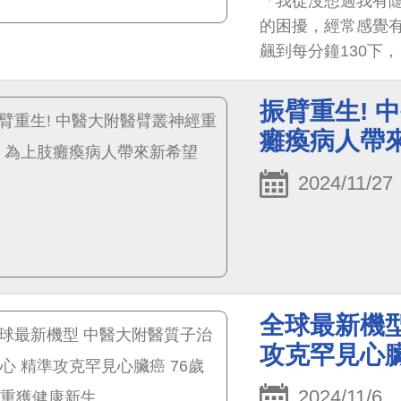
「我從沒想過我有隱
的困擾，經常感覺
飆到每分鐘130下
振臂重生! 
癱瘓病人帶
2024/11/27
全球最新機型
攻克罕見心臟
2024/11/6