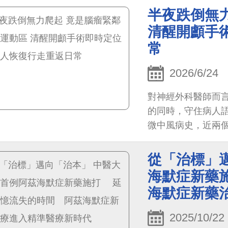
不足及容易疲勞等
半夜跌倒無
談及參與社交活動
清醒開顱手
常
2026/6/24
對神經外科醫師而
的同時，守住病人語
微中風病史，近兩
行爬起，緊急送至中
診斷為左側運動區
從「治標」
海默症新藥
海默症新藥
2025/10/22