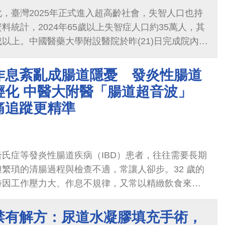
，臺灣2025年正式進入超高齡社會，失智人口也持
料統計，2024年65歲以上失智症人口約35萬人，其
以上。中國醫藥大學附設醫院於昨(21)日完成院內首
nanemab）施打，象徵阿茲海默症治療邁入「精準醫
人與家屬帶來延緩病程的新希望。
作息紊亂成腸道隱憂 發炎性腸道
輕化 中醫大附醫「腸道超音波」
痛追蹤更精準
氏症等發炎性腸道疾病（IBD）患者，往往需要長期
繁瑣的清腸過程與檢查不適，常讓人卻步。32 歲的
時因工作壓力大、作息不規律，又常以精緻飲食來舒
突然出現嚴重「疔瘡」，甚至引發高燒住院。當時也
與血便等腸道症狀，但他以為只是免疫力下降感染所
禁有解方：尿道水凝膠填充手術，