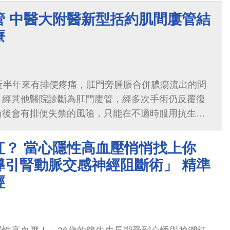
質子治療能精準治療腫瘤、降低副作用，尤其適合發
管 中醫大附醫新型括約肌間廔管結
大附醫團隊結合專業與關懷，以先進設備與「醫者人
療
，為病童點亮重獲健康的希望之路。
近半年來有排便疼痛，肛門旁腫脹合併膿瘍流出的問
，經其他醫院診斷為肛門廔管，經多次手術仍反覆復
術後會有排便失禁的風險，只能在不適時服用抗生素
紅？ 當心隱性高血壓悄悄找上你
導引腎動脈交感神經阻斷術」 精準
經