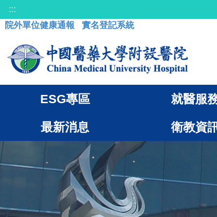
:::
院外單位健康通報
實名登記系統
ESG專區
就醫服
最新消息
衛教資