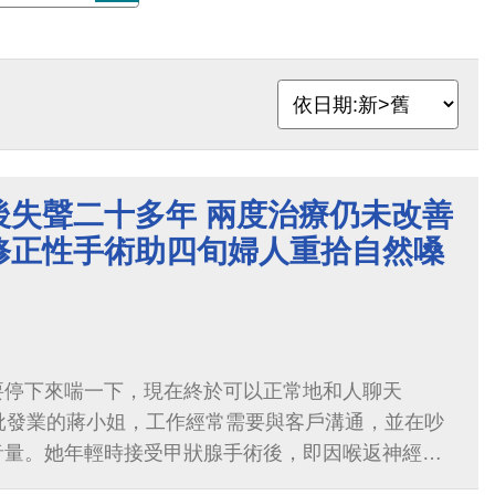
後失聲二十多年 兩度治療仍未改善
修正性手術助四旬婦人重拾自然嗓
要停下來喘一下，現在終於可以正常地和人聊天
批發業的蔣小姐，工作經常需要與客戶溝通，並在吵
音量。她年輕時接受甲狀腺手術後，即因喉返神經受
痺，二十多年來長期飽受聲音沙啞、說話費力、音量