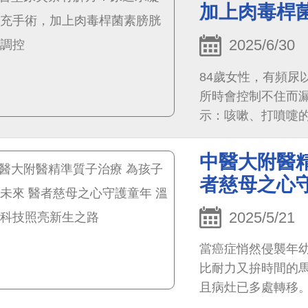
致，沒有特別重視
加上肉毒桿
也暫時緩解，因此
2025/6/30
84歲女性，有頻尿
所時會控制不住而
示：咳嗽、打噴嚏
中醫大附醫精
者慈母之心
2025/5/21
當癌症悄然侵襲年
比耐力又拚時間的
且病灶已多處轉移
療，目前腫瘤已受