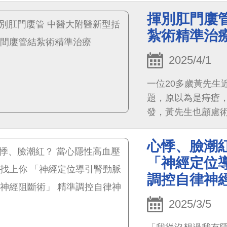
傳統放射線療法，
揮別肛門廔
育中的兒童。中醫
紮術精準治
母心」的溫柔守護
2025/4/1
一位20多歲黃先生
題，原以為是痔瘡
發，黃先生也顧慮
控制，
心悸、臉潮
「神經定位
調控自律神
2025/3/5