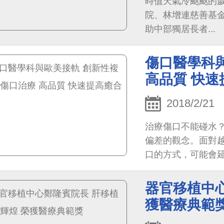
時值天氣冷颼颼的
院、林增連慈善基
助中部獨居長者...
傷口醫學科
高品質 快速
2018/2/21
治療傷口不能碰水
偏差的觀念。面對
口的方式，可能會
器官移植中心
獲醫療典範