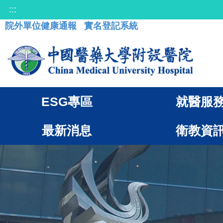
:::
院外單位健康通報
實名登記系統
ESG專區
就醫服
最新消息
衛教資