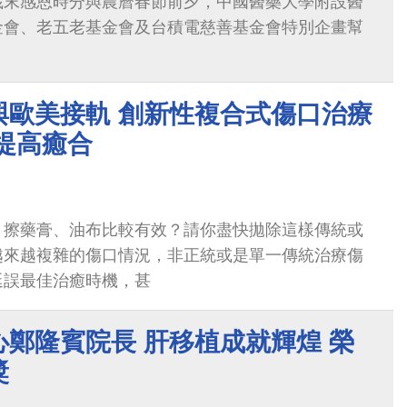
歲末感恩時分與農曆春節前夕，中國醫藥大學附設醫
金會、老五老基金會及台積電慈善基金會特別企畫幫
與歐美接軌 創新性複合式傷口治療
提高癒合
？擦藥膏、油布比較有效？請你盡快拋除這樣傳統或
越來越複雜的傷口情況，非正統或是單一傳統治療傷
延誤最佳治癒時機，甚
鄭隆賓院長 肝移植成就輝煌 榮
獎