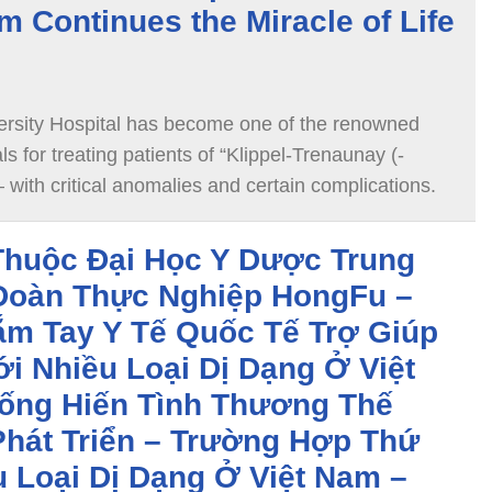
m Continues the Miracle of Life
ersity Hospital has become one of the renowned
ls for treating patients of “Klippel-Trenaunay (-
ith critical anomalies and certain complications.
Thuộc Đại Học Y Dược Trung
Đoàn Thực Nghiệp HongFu –
ắm Tay Y Tế Quốc Tế Trợ Giúp
i Nhiều Loại Dị Dạng Ở Việt
ống Hiến Tình Thương Thế
Phát Triển – Trường Hợp Thứ
 Loại Dị Dạng Ở Việt Nam –