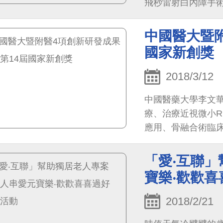
飛秒雷射白內障手
中國醫大暨附
國家新創獎
2018/3/12
中國醫藥大學李文
療、治療近視微小R
應用、骨融合術臨
豐碩
「愛‧互聯」
寶樂‧歡歡
2018/2/21