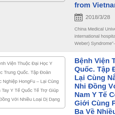
from Vietna
2018/3/28
China Medical Univ
international hospita
Weber) Syndrome”– w
Bệnh Viện 
Quốc. Tập 
Lại Cùng N
Nhi Đồng Vớ
Nam Y Tế C
Giới Cùng 
Ba Về Nhiều