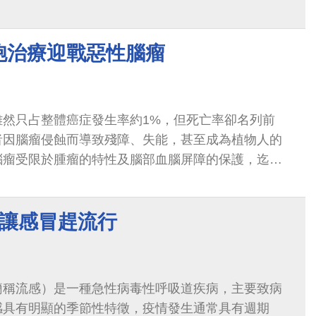
是一大威脅。根據統計，卵巢癌發生的平均年齡約為
平均經過4年的治療時間，就會面臨死亡，而第4期的
胞治療迎戰惡性腦瘤
低，只有17%。
雖然只占整體癌症發生率約1%，但死亡率卻名列前
者因腦瘤侵蝕而導致殘障、失能，甚至成為植物人的
腦瘤受限於腫瘤的特性及腦部血腦屏障的保護，迄今
式，尤其是惡性度等級最高的多型性神經膠...
不讓感冒趕流行
簡稱流感）是一種急性病毒性呼吸道疾病，主要致病
感具有明顯的季節性特徵，疫情發生通常具有週期