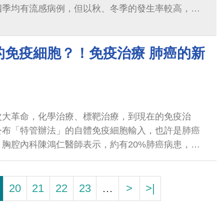
四季均有流感病例，但以秋、冬季的發生率較高，流
至隔年1、2月。
的免疫細胞？！免疫治療 肺癌的新
次大革命，化學治療、標靶治療，到現在的免疫治
公布「特管辦法」的自體免疫細胞輸入，也許是肺癌
胸腔內科陳鴻仁醫師表示，約有20%肺癌病患，免
身體裡面的壞分子，然而癌細胞卻在被催毁前，啟動
一啟動，免疫細胞會認為癌細胞是自己人
20
21
22
23
…
>
>|