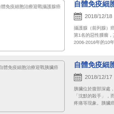
自體免疫細
2018/12/18
攝護腺（前列腺）癌
第1名的惡性腫瘤，
2006-2016年
灣同樣無法置身事
診斷的病例數已超過
自體免疫細
2018/12/17
胰臟位於腹部深處
「沈默的殺手」，
疼痛等現象。胰臟
家，胰臟癌的發生