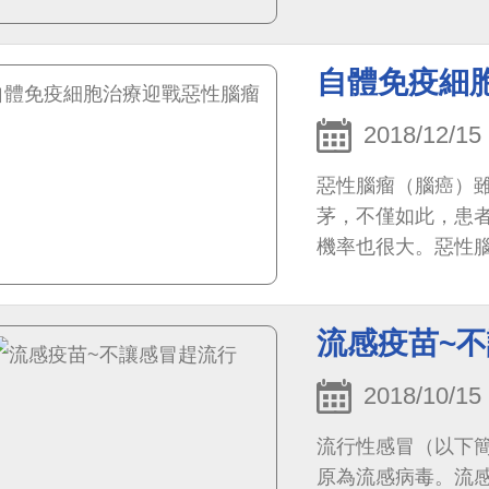
但對婦女健康依舊
56歲，如果復發，
自體免疫細
卵巢癌5年存活率更
2018/12/15
惡性腦瘤（腦癌）
茅，不僅如此，患
機率也很大。惡性
尚無很妥善的治療方
流感疫苗~
2018/10/15
流行性感冒（以下
原為流感病毒。流