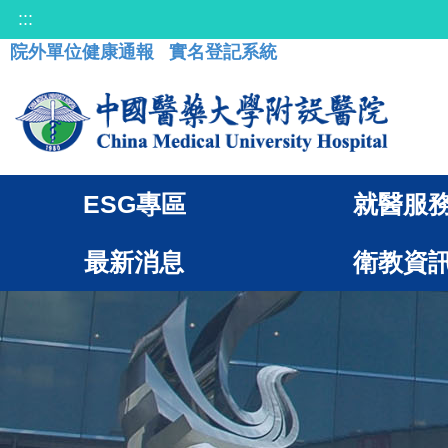
:::
院外單位健康通報
實名登記系統
ESG專區
就醫服
最新消息
衛教資