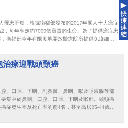
人罹患肝癌，根據衛福部發布的2017年國人十大癌症
2，每年奪走約7000個寶貴的生命。為了提供癌症患
護，衛福部今年有限度地開放醫療院所提供免疫細胞
申請，初步將對晚期肝癌患者（局部淋巴結
胞治療迎戰頭頸癌
口腔、口咽、下咽、副鼻竇、鼻咽、喉及唾液腺等部
主要集中於鼻咽、口腔、口咽、下咽及喉部。頭頸癌
癌症發生率及死亡率的前4名，甚至高居25-44歲男
位，實在不容掉以輕心。