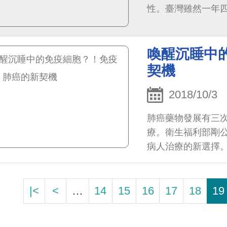
性。臺灣雖然一年
行高峰期多自12月
喚醒沉睡中
契機
2018/10/3
肺癌藥物發展有三
療。衛生福利部剛
病人治療的新選擇。
疫細胞已然辨識出
了免疫剎車。剎車
|<
<
…
14
15
16
17
18
19