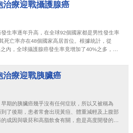
胞治療迎戰攝護腺癌
發生率逐年升高，在全球92個國家都是男性發生率
其死亡率亦在48個國家高居首位。根據統計，從
的10年之內，全球攝護腺癌發生率竟增加了40%之多，臺
外，近5年的攝護腺癌發生率可說是與年俱增，每年新
5000人，是癌症發生率的第5位，死亡率
胞治療迎戰胰臟癌
，早期的胰臟癌幾乎沒有任何症狀，所以又被稱為
而到了後期，患者常會出現黃疸、體重減輕及上腹部
癌的成因與吸菸和高脂飲食有關，愈是高度開發的國
率也愈高。胰臟癌在臺灣近年來有逐漸增加的趨勢，