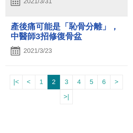
2021/3/31
產後痛可能是「恥骨分離」，
中醫師3招修復骨盆
2021/3/23
|<
<
1
2
3
4
5
6
>
>|