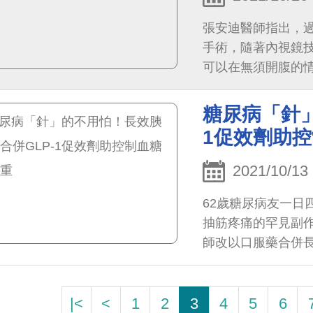
張安迪醫師指出，
手術，隨著內視鏡
可以在無須開腹的
切除並保留器官，
之優點
糖尿病「針」
1促效劑助
2021/10/13
62歲糖尿病友一日
抽筋疼痛的罕見副
師改以口服藥合併長
一次，解決長期困
|<
<
1
2
3
4
5
6