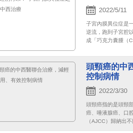
2022/5/11
子宮內膜異位症是
逆流，跑到子宮腔以
成「巧克力囊腫（Ch
宮肌腺症（Adenom
經研究調查，台灣女
頭頸癌的中
控制病情
2022/3/30
頭頸癌指的是頭頸
癌、唾液腺癌、口
（AJCC）歸納出不
治療方法。大部分第