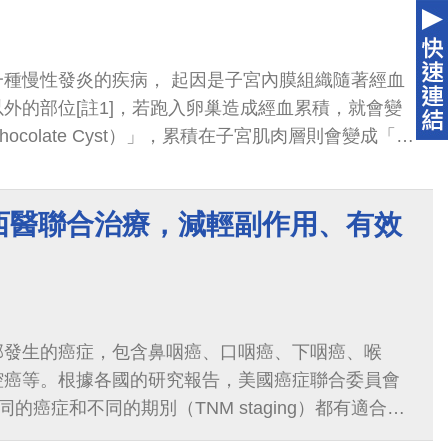
一種慢性發炎的疾病， 起因是子宮內膜組織隨著經血
外的部位[註1]，若跑入卵巢造成經血累積，就會變
ocolate Cyst）」，累積在子宮肌肉層則會變成「子
yosis）」。發生的高峰期在25∼45歲的女性[註2]，
性因檢查檢驗方式不同而有1∼30%不等的盛行率。
西醫聯合治療，減輕副作用、有效
部發生的癌症，包含鼻咽癌、口咽癌、下咽癌、喉
腔癌等。根據各國的研究報告，美國癌症聯合委員會
同的癌症和不同的期別（TNM staging）都有適合的
3期、第4期的頭頸癌除了手術治療外...