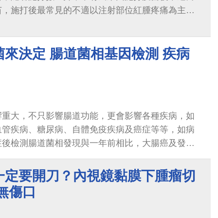
苗，施打後最常見的不適以注射部位紅腫疼痛為主，
上述症狀在經過約1-2周後多半能獲得緩解。但少數
疫苗刺激後，產生的紊亂較難自行恢復，而需要另外
來決定 腸道菌相基因檢測 疾病
響重大，不只影響腸道功能，更會影響各種疾病，如
血管疾病、糖尿病、自體免疫疾病及癌症等等，如病
症後檢測腸道菌相發現與一年前相比，大腸癌及發炎
增加，可當成疾病的警訊
一定要開刀？內視鏡黏膜下腫瘤切
無傷口