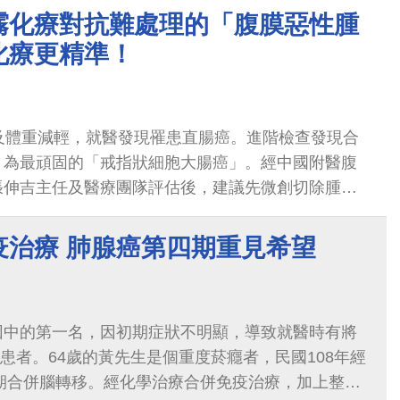
霧化療對抗難處理的「腹膜惡性腫
化療更精準！
及體重減輕，就醫發現罹患直腸癌。進階檢查發現合
，為最頑固的「戒指狀細胞大腸癌」。經中國附醫腹
張伸吉主任及醫療團隊評估後，建議先微創切除腫瘤
問題，再進行營養治療、標靶治療，最後運用腹腔高
AC）治療瀰漫性腹膜轉移；在最新的一次腹膜病理切
疫治療 肺腺癌第四期重見希望
細胞已消失不見，也無腹水產生，癌症指數降低到正
因中的第一名，因初期症狀不明顯，導致就醫時有將
期患者。64歲的黃先生是個重度菸癮者，民國108年經
B期合併腦轉移。經化學治療合併免疫治療，加上整合