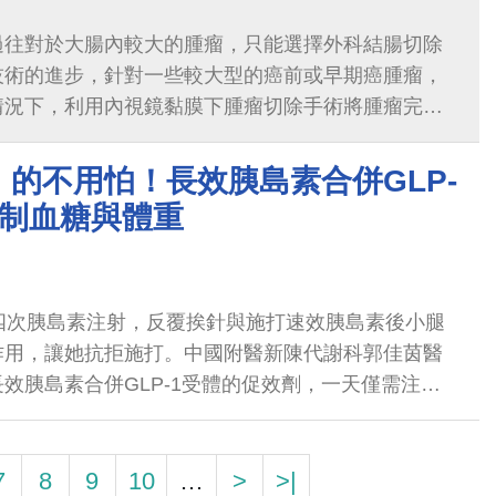
過往對於大腸內較大的腫瘤，只能選擇外科結腸切除
技術的進步，針對一些較大型的癌前或早期癌腫瘤，
情況下，利用內視鏡黏膜下腫瘤切除手術將腫瘤完整
具有無體外傷口、術後恢復快以及提升長期生活品質
的不用怕！長效胰島素合併GLP-
控制血糖與體重
四次胰島素注射，反覆挨針與施打速效胰島素後小腿
作用，讓她抗拒施打。中國附醫新陳代謝科郭佳茵醫
效胰島素合併GLP-1受體的促效劑，一天僅需注射
擾並抑制食欲，體重控制也相較顯著進步
7
8
9
10
…
>
>|