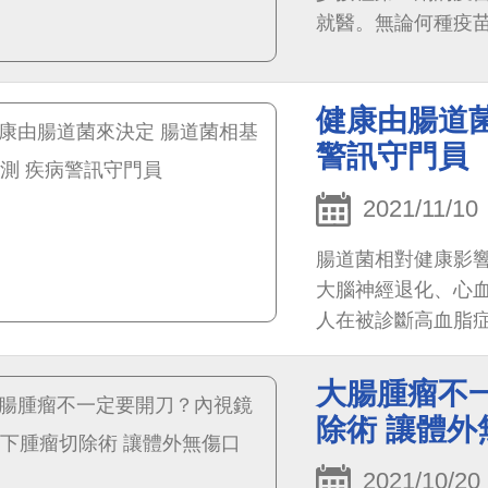
就醫。無論何種疫
其次是發燒與倦怠，
患者的免疫系統經
健康由腸道菌
的醫療協助
警訊守門員
2021/11/10
腸道菌相對健康影
大腦神經退化、心
人在被診斷高血脂
相關的腸道菌明顯
大腸腫瘤不
除術 讓體外
2021/10/20