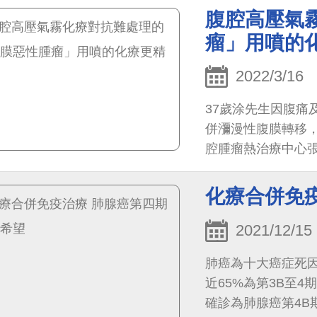
腹腔高壓氣
瘤」用噴的
2022/3/16
37歲涂先生因腹痛
併瀰漫性腹膜轉移
腔腫瘤熱治療中心
以解決腸道阻塞的
壓氣霧化療（PIP
化療合併免
片中發現，腹膜癌
常值
2021/12/15
肺癌為十大癌症死
近65%為第3B至4
確診為肺腺癌第4