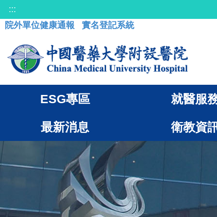
:::
院外單位健康通報
實名登記系統
ESG專區
就醫服
最新消息
衛教資