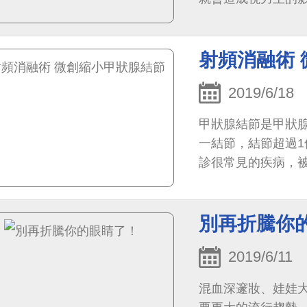
射頻消融術
2019/6/18
甲狀腺結節是甲狀
一結節，結節超過
診很常見的疾病，
聯想到癌症，因而
別再折騰你
2019/6/11
混血深邃妝、娃娃