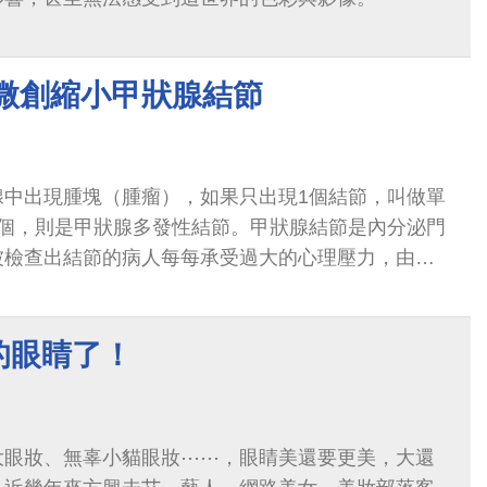
 微創縮小甲狀腺結節
腺中出現腫塊（腫瘤），如果只出現1個結節，叫做單
1個，則是甲狀腺多發性結節。甲狀腺結節是內分泌門
被檢查出結節的病人每每承受過大的心理壓力，由於
終日愁眉苦臉，食不下嚥。
的眼睛了！
大眼妝、無辜小貓眼妝⋯⋯，眼睛美還要更美，大還