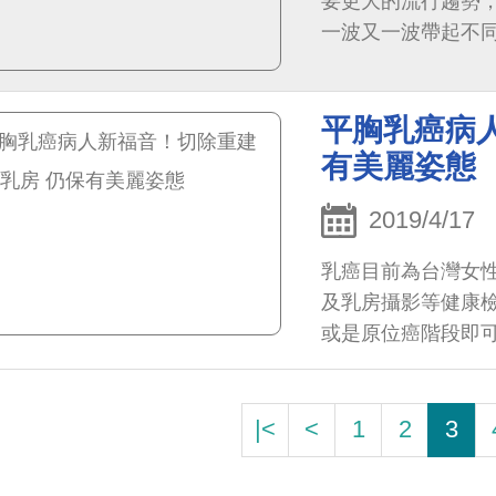
要更大的流行趨勢
一波又一波帶起不
洲人的眼型怎樣都不
平胸乳癌病
有美麗姿態
2019/4/17
乳癌目前為台灣女
及乳房攝影等健康
或是原位癌階段即
|<
<
1
2
3