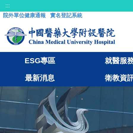
:::
院外單位健康通報
實名登記系統
ESG專區
就醫服
最新消息
衛教資