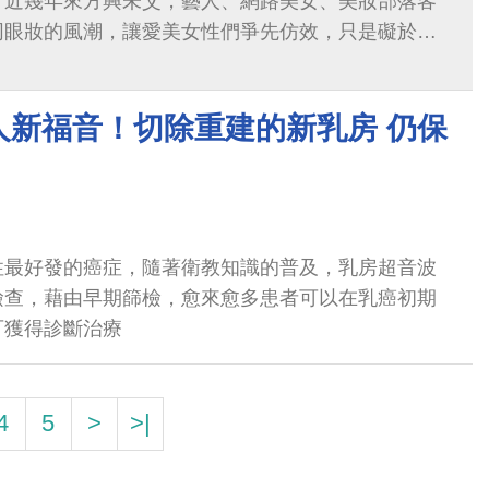
，近幾年來方興未艾，藝人、網路美女、美妝部落客
同眼妝的風潮，讓愛美女性們爭先仿效，只是礙於亞
若西方人的大而深邃...
人新福音！切除重建的新乳房 仍保
性最好發的癌症，隨著衛教知識的普及，乳房超音波
檢查，藉由早期篩檢，愈來愈多患者可以在乳癌初期
可獲得診斷治療
4
5
>
>|