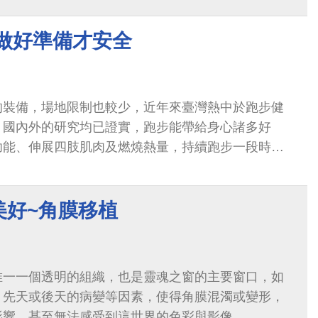
 做好準備才安全
的裝備，場地限制也較少，近年來臺灣熱中於跑步健
。國內外的研究均已證實，跑步能帶給身心諸多好
功能、伸展四肢肌肉及燃燒熱量，持續跑步一段時間
放出類嗎啡的激素，讓人產生愉悅的感受。
美好~角膜移植
唯一一個透明的組織，也是靈魂之窗的主要窗口，如
、先天或後天的病變等因素，使得角膜混濁或變形，
影響，甚至無法感受到這世界的色彩與影像。