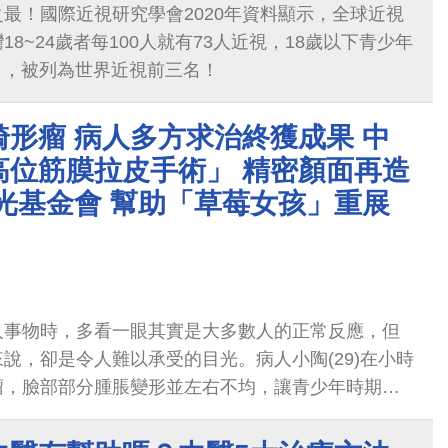
最！國際近視研究學會2020年資料顯示，全球近視
18~24歲者每100人就有73人近視，18歲以下青少年
2％，被列為世界近視前三名！
形瘤 病人多方求治終獲成果 中
高位筋膜拉皮手術」 精密顏面再造
光基金會 幫助「草莓女孩」重展
人事物時，多看一眼其實是大多數人的正常反應，但
說，卻是令人難以承受的目光。病人小陶(29)在小時
瘤，臉部部分腫脹變形並左右不均，讓青少年時期的
引來同學間的好奇，生活上極為困擾。