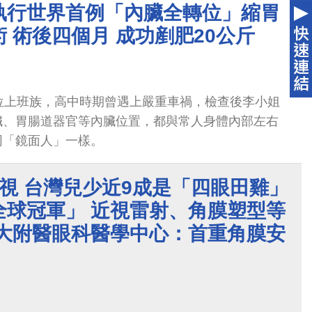
執行世界首例「內臟全轉位」縮胃
 術後四個月 成功剷肥20公斤
位上班族，高中時期曾遇上嚴重車禍，檢查後李小姐
臟、胃腸道器官等內臟位置，都與常人身體內部左右
同「鏡面人」一樣。
視 台灣兒少近9成是「四眼田雞」
全球冠軍」 近視雷射、角膜塑型等
醫大附醫眼科醫學中心：首重角膜安