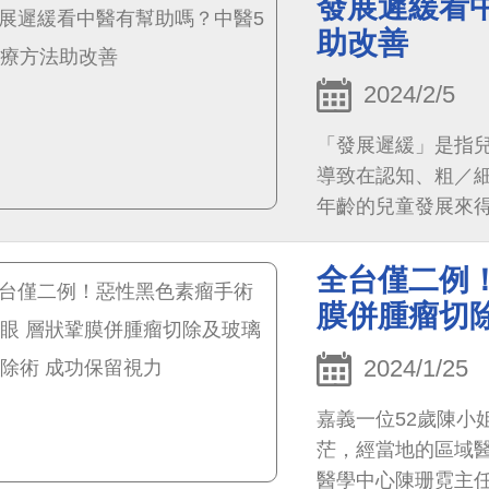
發展遲緩看
助改善
2024/2/5
「發展遲緩」是指
導致在認知、粗／
年齡的兒童發展來
的發生率約為6～8％.
全台僅二例
膜併腫瘤切
2024/1/25
嘉義一位52歲陳小
茫，經當地的區域
醫學中心陳珊霓主