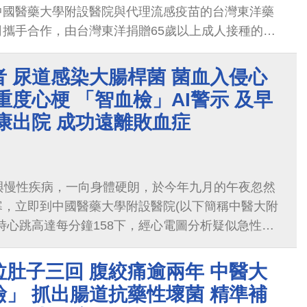
中國醫藥大學附設醫院與代理流感疫苗的台灣東洋藥
攜手合作，由台灣東洋捐贈65歲以上成人接種的四
月26日起在中醫大附醫家醫科門診區施打，第一波以
勢家庭長者、以及醫院志工為優先關懷對象施打，打
 尿道感染大腸桿菌 菌血入侵心
。
重度心梗 「智血檢」AI警示 及早
康出院 成功遠離敗血症
與慢性疾病，一向身體硬朗，於今年九月的午夜忽然
寒，立即到中國醫藥大學附設醫院(以下簡稱中醫大附
時心跳高達每分鐘158下，經心電圖分析疑似急性心
達13.91（正常值小於0.0875），顯示可能為重度
施宏謀副主任立即啟動搶救性心導管治療，並同步將
肚子三回 腹絞痛逾兩年 中醫大
檢」AI平台分析血液血球
」 抓出腸道抗藥性壞菌 精準補