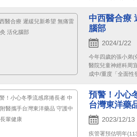
腫瘤」後立即進行腹部超音
確認腫瘤並無全身轉
中西醫合療 
鞏膜暨脈絡膜腫瘤
腦部
力。
2024/1/22
今年四歲的張小弟(
醫院兒童神經科周
成中/重度「全面
育，並於112年5
診接受每周一至兩
預警！小心
台灣東洋藥
2023/12/13
疾管署預估明年(1