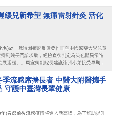
波與腫瘤掃描(Whole Body Gallium Scan)，
移。陳小姐於同年11月接受微創玻璃體切除與層狀
遲緩兒新希望 無痛雷射針灸 活化
移除手術，成功保留完整眼球，也保存相當程度的視
化名)於一歲時因癲癇反覆發作而至中國醫藥大學兒童
宜卿副院長門診求助，經檢查後判定為染色體異常造
性發展遲緩」。周宜卿副院長建議讓張小弟接受早期療
月起在中國醫藥大學附設醫院中醫兒科許有志醫師的門
次的傳統針灸合併無痛雷射針灸治療。
冬季流感席捲長者 中醫大附醫攜手
品 守護中臺灣長輩健康
13年)春節前後流感疫情將進入新高峰，為了幫助提升