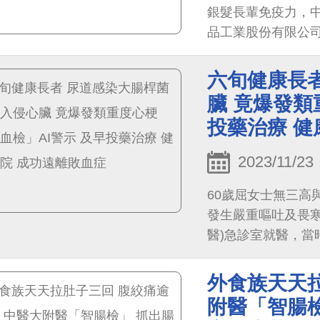
銀髮長輩免疫力，
品工業股份有限公司
價流感疫苗，自12
社區獨居老人、弱
六旬健康長者
造更安全的防護力
臟 竟爆發類
投藥治療 健
2023/11/23
60歲屈女士無三高
發生嚴重嘔吐及畏
醫)急診室就醫，當
肌梗塞，心肌酶檢驗高
急性心梗，急診部
外食族天天拉
常規抽血送往「智血
附醫「智腸檢