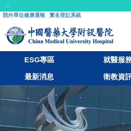
:::
院外單位健康通報
實名登記系統
ESG專區
就醫服
最新消息
衛教資