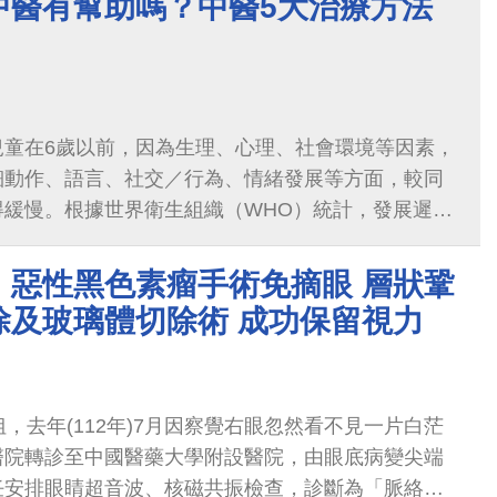
中醫有幫助嗎？中醫5大治療方法
兒童在6歲以前，因為生理、心理、社會環境等因素，
細動作、語言、社交／行為、情緒發展等方面，較同
得緩慢。根據世界衛生組織（WHO）統計，發展遲緩
..
！惡性黑色素瘤手術免摘眼 層狀鞏
除及玻璃體切除術 成功保留視力
姐，去年(112年)7月因察覺右眼忽然看不見一片白茫
醫院轉診至中國醫藥大學附設醫院，由眼底病變尖端
任安排眼睛超音波、核磁共振檢查，診斷為「脈絡膜