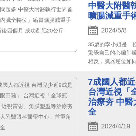
中醫大附醫
曠腸減重手術
2024/5/8
35歲的李小姐是一
驚覺自己的心臟肺
相反，臟器逆位如
7成國人都近
台灣近視「
治療夯 中
全
2024/4/19