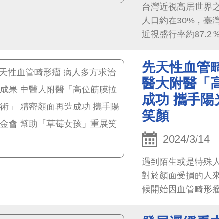
台灣近視高居世界之
人口約在30%，臺灣
近視盛行率約87.
先天性血管畸
醫大附醫「
成功 攜手陽
笑顏
2024/3/14
遇到陌生或是特殊
對於顏面受損的人來
候開始因血管畸形
她不愛拍照，也常