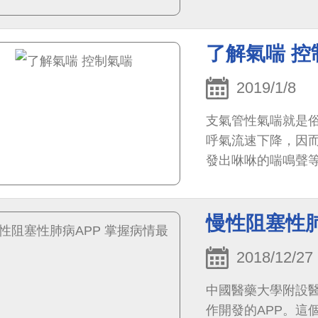
（PM2.5）也是禍
了解氣喘 控
2019/1/8
支氣管性氣喘就是
呼氣流速下降，因
發出咻咻的喘鳴聲
慢性阻塞性肺
2018/12/27
中國醫藥大學附設
作開發的APP。這