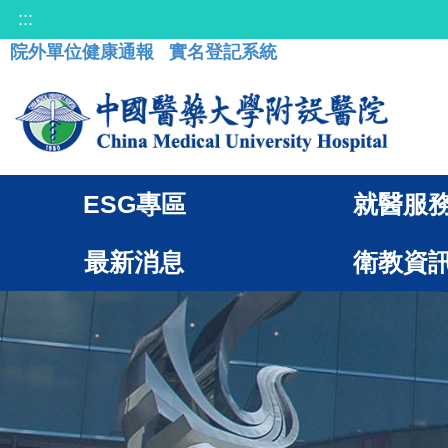
:::
院外單位健康通報
實名登記系統
ESG專區
就醫服
最新消息
衛教資