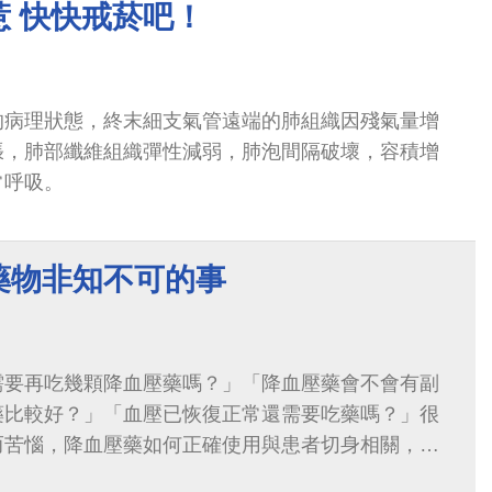
惹 快快戒菸吧！
的病理狀態，終末細支氣管遠端的肺組織因殘氣量增
張，肺部纖維組織彈性減弱，肺泡間隔破壞，容積增
常呼吸。
藥物非知不可的事
需要再吃幾顆降血壓藥嗎？」「降血壓藥會不會有副
藥比較好？」「血壓已恢復正常還需要吃藥嗎？」很
而苦惱，降血壓藥如何正確使用與患者切身相關，以
降血壓藥物及使用時應注意事項。