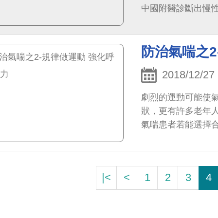
中國附醫診斷出慢性
防治氣喘之2
2018/12/27
劇烈的運動可能使
狀，更有許多老年
氣喘患者若能選擇
減輕氣喘相關症狀
|<
<
1
2
3
4