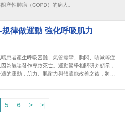
阻塞性肺病（COPD）的病人。
-規律做運動 強化呼吸肌力
氣喘患者產生呼吸困難、氣管痙攣、胸悶、咳嗽等症
人因為氣喘發作導致死亡。運動醫學相關研究顯示，
合適的運動，肌力、肌耐力與體適能改善之後，將可
。
5
6
>
>|