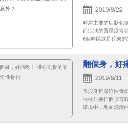
2019/8/22
時差主要的症狀包
而症狀的嚴重度常
6個時區或是往東
括：（1） 促進高
翻個身，好
2019/6/11
常與脊椎壓迫性骨
往往只要打個噴嚏
環境中，地面濕滑
心就容易跌倒，造