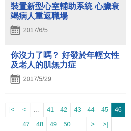
裝置新型心室輔助系統 心臟衰
竭病人重返職場
2017/6/5
你沒力了嗎？ 好發於年輕女性
及老人的肌無力症
2017/5/29
|<
<
…
41
42
43
44
45
46
47
48
49
50
…
>
>|