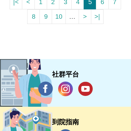
|<
<
1
2
3
4
5
6
7
8
9
10
…
>
>|
社群平台
到院指南