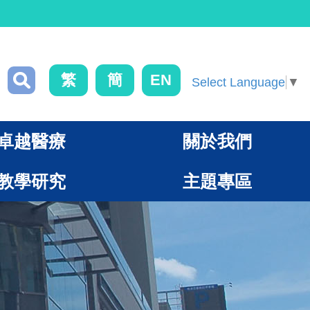
繁
簡
EN
Select Language
▼
卓越醫療
關於我們
教學研究
主題專區