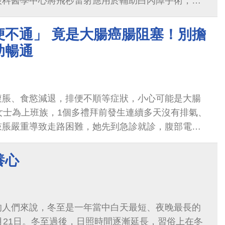
眼科醫學中心將飛秒雷射應用於輔助白內障手術，取
，其優點包括以雷射切割的傷口較平整...
便不通」 竟是大腸癌腸阻塞！別擔
助暢通
腹脹、食慾減退，排便不順等症狀，小心可能是大腸
女士為上班族，1個多禮拜前發生連續多天沒有排氣、
鼓脹嚴重導致走路困難，她先到急診就診，腹部電腦
腸腫瘤造成大腸阻塞，引起「吃不下、便不通」，需
養心
的人們來說，冬至是一年當中白天最短、夜晚最長的
月21日。冬至過後，日照時間逐漸延長，習俗上在冬