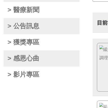
> 醫療新聞
目前
> 公告訊息
> 獲獎專區
> 感恩心曲
> 影片專區