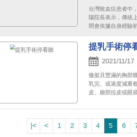
台灣敗血症患者中，
陽院長表示，傳統
間會依據自身經驗
有一定比例的病患
間
提乳手術停
2021/11/17
傲挺且豐滿的胸部
乳完、或過度減重都
皮、臉部拉皮或眼
（glandular pt
包括假體的植入或者
|<
<
1
2
3
4
5
6