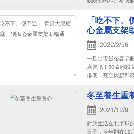
眼鏡的民眾。本院
代人工需進行的部分
「吃不下、
心金屬支架
2022/2/16
一旦出現飯後容易
癌警訊！60歲的賴
排便，甚至因腹部
斷層懷疑，因為大
緊急治療。
冬至養生重
2021/12/9
對於生活在北半球
日子，今年則在12