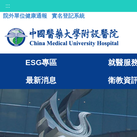
:::
院外單位健康通報
實名登記系統
ESG專區
就醫服
最新消息
衛教資