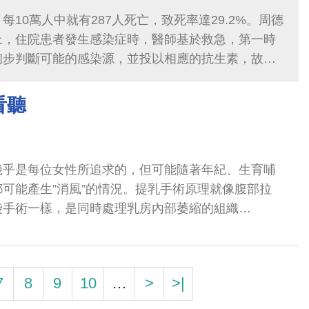
每10萬人中就有287人死亡，致死率達29.2%。周德
上，住院患者發生感染症時，醫師基於救急，第一時
初步判斷可能的感染源，並投以相應的抗生素，故仍
在發病初期無法確診，因而非常容易錯過黃金治療時
看聽
幾乎是每位女性所追求的，但可能隨著年紀、生育哺
可能產生”消風”的情況。提乳手術原理就像腹部拉
袋手術一樣，是同時處理乳房內部萎縮的組織
osis）及外部多餘的皮膚(skin ptosis)，因此治療的方式會
移除多餘組織併同步塑形的手術...
7
8
9
10
…
>
>|